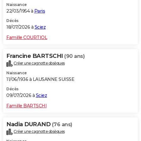
Naissance
City break
Voyage de noces
Climat
Destinations
Voyage nature
Forum
+
PHOTO
22/03/1954 à
Paris
GUIDES D'ACHAT
Décès
18/07/2026 à
Sciez
BONS PLANS
Famille COURTIOL
CARTE DE VOEUX
Francine BARTSCHI
(90 ans)
Carte Bonne année
Carte Pâques
Carte de Noël
Carte Saint-Valentin
Carte d'anniversaire
DICTIONNAIRE
Créer une cagnotte obsèques
Biographies
Expressions
Dictionnaire
Citations
Proverbes
PROGRAMME TV
Naissance
11/06/1936 à LAUSANNE SUISSE
COPAINS D'AVANT
Décès
09/07/2026 à
Sciez
Se connecter
Collèges
Universités
Service militaire
S'inscrire
Lycées
Primaires
Entreprises
Avis de recherche
AVIS DE DÉCÈS
Famille BARTSCHI
FORUM
Lifestyle
Sport
Television
Cinema
Bricolage
Culture
Auto
Voyage
Nadia DURAND
(76 ans)
Créer une cagnotte obsèques