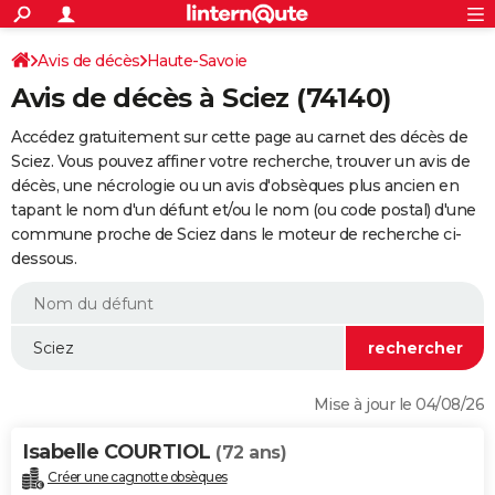
ACTUALITÉS
Connexion
S'inscrire
Avis de décès
Haute-Savoie
Rechercher
Société
Education
Villes
Politique
Faits Divers
Monde
+
SPORT
Avis de décès à Sciez (74140)
Football
Cyclisme
Forum
Coupe du monde 2026
Tennis
Rugby
CULTURE
Accédez gratuitement sur cette page au carnet des décès de
TNT
Cinéma
Musique
Programme TV
Streaming
Sorties cinéma
+
Sciez. Vous pouvez affiner votre recherche, trouver un avis de
FINANCE
décès, une nécrologie ou un avis d'obsèques plus ancien en
Impôts
Immobilier
Banque
Crédit
Retraite
Epargne
Risques naturels par ville
Assurance
AUTO
tapant le nom d'un défunt et/ou le nom (ou code postal) d'une
commune proche de Sciez dans le moteur de recherche ci-
Réserver un essai
Berlines
Forum auto
Essais
Citadines
SUV
+
HIGH-TECH
dessous.
Meilleur smartphone
Ordinateurs
Guide high-tech
Mobiles
Internet
Jeux vidéo
+
BRICOLAGE
Aménagement intérieur
Cuisine
Jardinage
+
Forum
Extérieur
Salle de bains
Rangement
WEEK-END
Escapades
Expositions
Week-end nature
Guides de France
Patrimoine
Musées
+
LIFESTYLE
Mise à jour le 04/08/26
Bien-être
Mode
+
Art de vivre
Loisirs
Modes de vie
SANTE
Isabelle COURTIOL
(72 ans)
Guide de la santé
Médicaments
+
Alimentation
Maladies
Sommeil
VOYAGE
Créer une cagnotte obsèques