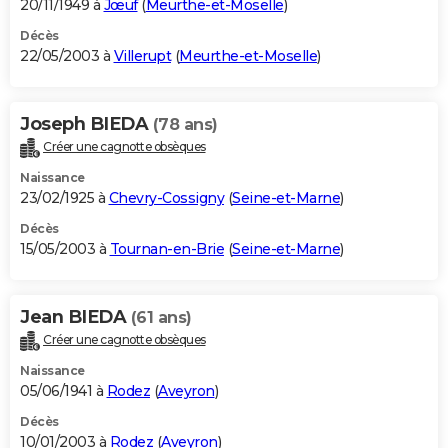
20/11/1949 à
Jœuf
(
Meurthe-et-Moselle
)
Décès
22/05/2003 à
Villerupt
(
Meurthe-et-Moselle
)
Joseph BIEDA
(78 ans)
Créer une cagnotte obsèques
Naissance
23/02/1925 à
Chevry-Cossigny
(
Seine-et-Marne
)
Décès
15/05/2003 à
Tournan-en-Brie
(
Seine-et-Marne
)
Jean BIEDA
(61 ans)
Créer une cagnotte obsèques
Naissance
05/06/1941 à
Rodez
(
Aveyron
)
Décès
10/01/2003 à
Rodez
(
Aveyron
)