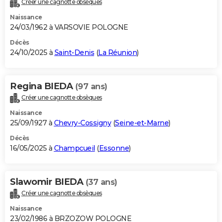
Créer une cagnotte obsèques
City break
Voyage de noces
Climat
Destinations
Voyage nature
Forum
+
PHOTO
Naissance
24/03/1962 à VARSOVIE POLOGNE
GUIDES D'ACHAT
Décès
24/10/2025 à
Saint-Denis
(
La Réunion
)
BONS PLANS
CARTE DE VOEUX
Regina BIEDA
(97 ans)
Carte Bonne année
Carte Pâques
Carte de Noël
Carte Saint-Valentin
Carte d'anniversaire
DICTIONNAIRE
Créer une cagnotte obsèques
Biographies
Expressions
Dictionnaire
Citations
Proverbes
PROGRAMME TV
Naissance
25/09/1927 à
Chevry-Cossigny
(
Seine-et-Marne
)
COPAINS D'AVANT
Décès
16/05/2025 à
Champcueil
(
Essonne
)
Se connecter
Collèges
Universités
Service militaire
S'inscrire
Lycées
Primaires
Entreprises
Avis de recherche
AVIS DE DÉCÈS
FORUM
Slawomir BIEDA
(37 ans)
Lifestyle
Sport
Television
Cinema
Bricolage
Culture
Auto
Voyage
Créer une cagnotte obsèques
Naissance
23/02/1986 à BRZOZOW POLOGNE