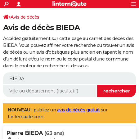
ACTUALITÉS
Connexion
S'inscrire
Avis de décès
Rechercher
Société
Education
Villes
Politique
Faits Divers
Monde
+
SPORT
Avis de décès BIEDA
Football
Cyclisme
Forum
Coupe du monde 2026
Tennis
Rugby
CULTURE
Accédez gratuitement sur cette page au carnet des décès des
TNT
Cinéma
Musique
Programme TV
Streaming
Sorties cinéma
+
BIEDA. Vous pouvez affiner votre recherche ou trouver un avis
FINANCE
de décès ou un avis d'obsèques plus ancien en tapant le nom
Impôts
Immobilier
Banque
Crédit
Retraite
Epargne
Risques naturels par ville
Assurance
AUTO
d'un défunt et/ou le nom ou le code postal d'une commune
dans le moteur de recherche ci-dessous.
Réserver un essai
Berlines
Forum auto
Essais
Citadines
SUV
+
HIGH-TECH
Meilleur smartphone
Ordinateurs
Guide high-tech
Mobiles
Internet
Jeux vidéo
+
BRICOLAGE
Aménagement intérieur
Cuisine
Jardinage
+
Forum
Extérieur
Salle de bains
Rangement
WEEK-END
Escapades
Expositions
Week-end nature
Guides de France
Patrimoine
Musées
+
LIFESTYLE
NOUVEAU :
publiez un
avis de décès gratuit
sur
Linternaute.com
Bien-être
Mode
+
Art de vivre
Loisirs
Modes de vie
SANTE
Pierre BIEDA
Guide de la santé
Médicaments
+
Alimentation
Maladies
Sommeil
(63 ans)
VOYAGE