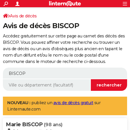
ACTUALITÉS
Connexion
S'inscrire
Avis de décès
Rechercher
Société
Education
Villes
Politique
Faits Divers
Monde
+
SPORT
Avis de décès BISCOP
Football
Cyclisme
Forum
Coupe du monde 2026
Tennis
Rugby
CULTURE
Accédez gratuitement sur cette page au carnet des décès des
TNT
Cinéma
Musique
Programme TV
Streaming
Sorties cinéma
+
BISCOP. Vous pouvez affiner votre recherche ou trouver un
FINANCE
avis de décès ou un avis d'obsèques plus ancien en tapant le
Impôts
Immobilier
Banque
Crédit
Retraite
Epargne
Risques naturels par ville
Assurance
AUTO
nom d'un défunt et/ou le nom ou le code postal d'une
commune dans le moteur de recherche ci-dessous.
Réserver un essai
Berlines
Forum auto
Essais
Citadines
SUV
+
HIGH-TECH
Meilleur smartphone
Ordinateurs
Guide high-tech
Mobiles
Internet
Jeux vidéo
+
BRICOLAGE
Aménagement intérieur
Cuisine
Jardinage
+
Forum
Extérieur
Salle de bains
Rangement
WEEK-END
Escapades
Expositions
Week-end nature
Guides de France
Patrimoine
Musées
+
LIFESTYLE
NOUVEAU :
publiez un
avis de décès gratuit
sur
Linternaute.com
Bien-être
Mode
+
Art de vivre
Loisirs
Modes de vie
SANTE
Marie BISCOP
Guide de la santé
Médicaments
+
Alimentation
Maladies
Sommeil
(98 ans)
VOYAGE