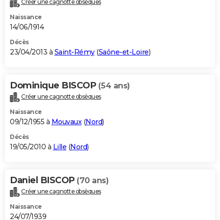
Créer une cagnotte obsèques
City break
Voyage de noces
Climat
Destinations
Voyage nature
Forum
+
PHOTO
Naissance
14/06/1914
GUIDES D'ACHAT
Décès
23/04/2013 à
Saint-Rémy
(
Saône-et-Loire
)
BONS PLANS
CARTE DE VOEUX
Dominique BISCOP
(54 ans)
Carte Bonne année
Carte Pâques
Carte de Noël
Carte Saint-Valentin
Carte d'anniversaire
DICTIONNAIRE
Créer une cagnotte obsèques
Biographies
Expressions
Dictionnaire
Citations
Proverbes
PROGRAMME TV
Naissance
09/12/1955 à
Mouvaux
(
Nord
)
COPAINS D'AVANT
Décès
19/05/2010 à
Lille
(
Nord
)
Se connecter
Collèges
Universités
Service militaire
S'inscrire
Lycées
Primaires
Entreprises
Avis de recherche
AVIS DE DÉCÈS
FORUM
Daniel BISCOP
(70 ans)
Lifestyle
Sport
Television
Cinema
Bricolage
Culture
Auto
Voyage
Créer une cagnotte obsèques
Naissance
24/07/1939