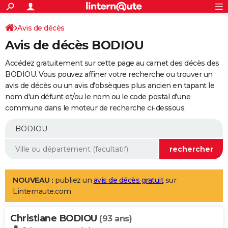
ACTUALITÉS
Connexion
S'inscrire
Avis de décès
Rechercher
Société
Education
Villes
Politique
Faits Divers
Monde
+
SPORT
Avis de décès BODIOU
Football
Cyclisme
Forum
Coupe du monde 2026
Tennis
Rugby
CULTURE
Accédez gratuitement sur cette page au carnet des décès des
TNT
Cinéma
Musique
Programme TV
Streaming
Sorties cinéma
+
BODIOU. Vous pouvez affiner votre recherche ou trouver un
FINANCE
avis de décès ou un avis d'obsèques plus ancien en tapant le
Impôts
Immobilier
Banque
Crédit
Retraite
Epargne
Risques naturels par ville
Assurance
AUTO
nom d'un défunt et/ou le nom ou le code postal d'une
commune dans le moteur de recherche ci-dessous.
Réserver un essai
Berlines
Forum auto
Essais
Citadines
SUV
+
HIGH-TECH
Meilleur smartphone
Ordinateurs
Guide high-tech
Mobiles
Internet
Jeux vidéo
+
BRICOLAGE
Aménagement intérieur
Cuisine
Jardinage
+
Forum
Extérieur
Salle de bains
Rangement
WEEK-END
Escapades
Expositions
Week-end nature
Guides de France
Patrimoine
Musées
+
LIFESTYLE
NOUVEAU :
publiez un
avis de décès gratuit
sur
Linternaute.com
Bien-être
Mode
+
Art de vivre
Loisirs
Modes de vie
SANTE
Christiane BODIOU
Guide de la santé
Médicaments
+
Alimentation
Maladies
Sommeil
(93 ans)
VOYAGE