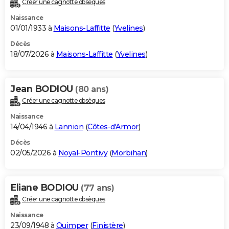
Créer une cagnotte obsèques
City break
Voyage de noces
Climat
Destinations
Voyage nature
Forum
+
PHOTO
Naissance
01/01/1933 à
Maisons-Laffitte
(
Yvelines
)
GUIDES D'ACHAT
Décès
18/07/2026 à
Maisons-Laffitte
(
Yvelines
)
BONS PLANS
CARTE DE VOEUX
Jean BODIOU
(80 ans)
Carte Bonne année
Carte Pâques
Carte de Noël
Carte Saint-Valentin
Carte d'anniversaire
DICTIONNAIRE
Créer une cagnotte obsèques
Biographies
Expressions
Dictionnaire
Citations
Proverbes
PROGRAMME TV
Naissance
14/04/1946 à
Lannion
(
Côtes-d'Armor
)
COPAINS D'AVANT
Décès
02/05/2026 à
Noyal-Pontivy
(
Morbihan
)
Se connecter
Collèges
Universités
Service militaire
S'inscrire
Lycées
Primaires
Entreprises
Avis de recherche
AVIS DE DÉCÈS
FORUM
Eliane BODIOU
(77 ans)
Lifestyle
Sport
Television
Cinema
Bricolage
Culture
Auto
Voyage
Créer une cagnotte obsèques
Naissance
23/09/1948 à
Quimper
(
Finistère
)