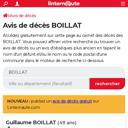
ACTUALITÉS
Connexion
S'inscrire
Avis de décès
Rechercher
Société
Education
Villes
Politique
Faits Divers
Monde
+
SPORT
Avis de décès BOILLAT
Football
Cyclisme
Forum
Coupe du monde 2026
Tennis
Rugby
CULTURE
Accédez gratuitement sur cette page au carnet des décès des
TNT
Cinéma
Musique
Programme TV
Streaming
Sorties cinéma
+
BOILLAT. Vous pouvez affiner votre recherche ou trouver un
FINANCE
avis de décès ou un avis d'obsèques plus ancien en tapant le
Impôts
Immobilier
Banque
Crédit
Retraite
Epargne
Risques naturels par ville
Assurance
AUTO
nom d'un défunt et/ou le nom ou le code postal d'une
commune dans le moteur de recherche ci-dessous.
Réserver un essai
Berlines
Forum auto
Essais
Citadines
SUV
+
HIGH-TECH
Meilleur smartphone
Ordinateurs
Guide high-tech
Mobiles
Internet
Jeux vidéo
+
BRICOLAGE
Aménagement intérieur
Cuisine
Jardinage
+
Forum
Extérieur
Salle de bains
Rangement
WEEK-END
Escapades
Expositions
Week-end nature
Guides de France
Patrimoine
Musées
+
LIFESTYLE
NOUVEAU :
publiez un
avis de décès gratuit
sur
Linternaute.com
Bien-être
Mode
+
Art de vivre
Loisirs
Modes de vie
SANTE
Guillaume BOILLAT
Guide de la santé
Médicaments
+
Alimentation
Maladies
Sommeil
(49 ans)
VOYAGE