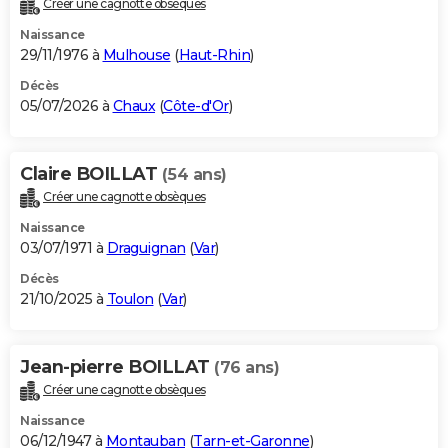
Créer une cagnotte obsèques
City break
Voyage de noces
Climat
Destinations
Voyage nature
Forum
+
PHOTO
Naissance
29/11/1976 à
Mulhouse
(
Haut-Rhin
)
GUIDES D'ACHAT
Décès
05/07/2026 à
Chaux
(
Côte-d'Or
)
BONS PLANS
CARTE DE VOEUX
Claire BOILLAT
(54 ans)
Carte Bonne année
Carte Pâques
Carte de Noël
Carte Saint-Valentin
Carte d'anniversaire
DICTIONNAIRE
Créer une cagnotte obsèques
Biographies
Expressions
Dictionnaire
Citations
Proverbes
PROGRAMME TV
Naissance
03/07/1971 à
Draguignan
(
Var
)
COPAINS D'AVANT
Décès
21/10/2025 à
Toulon
(
Var
)
Se connecter
Collèges
Universités
Service militaire
S'inscrire
Lycées
Primaires
Entreprises
Avis de recherche
AVIS DE DÉCÈS
FORUM
Jean-pierre BOILLAT
(76 ans)
Lifestyle
Sport
Television
Cinema
Bricolage
Culture
Auto
Voyage
Créer une cagnotte obsèques
Naissance
06/12/1947 à
Montauban
(
Tarn-et-Garonne
)