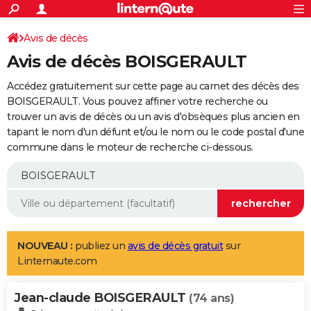
ACTUALITÉS
Connexion
S'inscrire
Avis de décès
Rechercher
Société
Education
Villes
Politique
Faits Divers
Monde
+
SPORT
Avis de décès BOISGERAULT
Football
Cyclisme
Forum
Coupe du monde 2026
Tennis
Rugby
CULTURE
Accédez gratuitement sur cette page au carnet des décès des
TNT
Cinéma
Musique
Programme TV
Streaming
Sorties cinéma
+
BOISGERAULT. Vous pouvez affiner votre recherche ou
FINANCE
trouver un avis de décès ou un avis d'obsèques plus ancien en
Impôts
Immobilier
Banque
Crédit
Retraite
Epargne
Risques naturels par ville
Assurance
AUTO
tapant le nom d'un défunt et/ou le nom ou le code postal d'une
commune dans le moteur de recherche ci-dessous.
Réserver un essai
Berlines
Forum auto
Essais
Citadines
SUV
+
HIGH-TECH
Meilleur smartphone
Ordinateurs
Guide high-tech
Mobiles
Internet
Jeux vidéo
+
BRICOLAGE
Aménagement intérieur
Cuisine
Jardinage
+
Forum
Extérieur
Salle de bains
Rangement
WEEK-END
Escapades
Expositions
Week-end nature
Guides de France
Patrimoine
Musées
+
LIFESTYLE
NOUVEAU :
publiez un
avis de décès gratuit
sur
Linternaute.com
Bien-être
Mode
+
Art de vivre
Loisirs
Modes de vie
SANTE
Jean-claude BOISGERAULT
Guide de la santé
Médicaments
+
Alimentation
Maladies
Sommeil
(74 ans)
VOYAGE