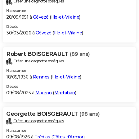
Créer une cagnotte obsèques
City break
Voyage de noces
Climat
Destinations
Voyage nature
Forum
+
PHOTO
Naissance
28/09/1951 à
Gévezé
(
Ille-et-Vilaine
)
GUIDES D'ACHAT
Décès
30/03/2026 à
Gévezé
(
Ille-et-Vilaine
)
BONS PLANS
CARTE DE VOEUX
Robert BOISGERAULT
(89 ans)
Carte Bonne année
Carte Pâques
Carte de Noël
Carte Saint-Valentin
Carte d'anniversaire
DICTIONNAIRE
Créer une cagnotte obsèques
Biographies
Expressions
Dictionnaire
Citations
Proverbes
PROGRAMME TV
Naissance
18/05/1936 à
Rennes
(
Ille-et-Vilaine
)
COPAINS D'AVANT
Décès
09/08/2025 à
Mauron
(
Morbihan
)
Se connecter
Collèges
Universités
Service militaire
S'inscrire
Lycées
Primaires
Entreprises
Avis de recherche
AVIS DE DÉCÈS
FORUM
Georgette BOISGERAULT
(98 ans)
Lifestyle
Sport
Television
Cinema
Bricolage
Culture
Auto
Voyage
Créer une cagnotte obsèques
Naissance
09/08/1926 à
Trédias
(
Côtes-d'Armor
)