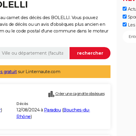
OLELLI
Actu
Spo
 au carnet des décès des BOLELLI. Vous pouvez
 avis de décès ou un avis d'obsèques plus ancien en
Les 
nom ou le code postal d'une commune dans le moteur
s gratuit
sur Linternaute.com
Créer une cagnotte obsèques
Décès
r
)
12/08/2024 à
Paradou
(
Bouches-du-
Rhône
)