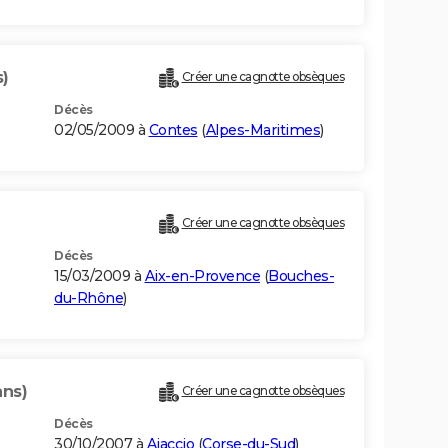
s)
Créer une cagnotte obsèques
Décès
02/05/2009 à
Contes
(
Alpes-Maritimes
)
)
Créer une cagnotte obsèques
Décès
15/03/2009 à
Aix-en-Provence
(
Bouches-
du-Rhône
)
ans)
Créer une cagnotte obsèques
Décès
30/10/2007 à
Ajaccio
(
Corse-du-Sud
)