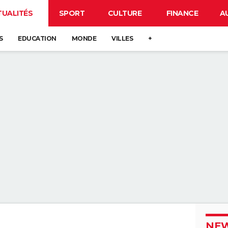
TUALITÉS
SPORT
CULTURE
FINANCE
A
S
EDUCATION
MONDE
VILLES
+
NEW