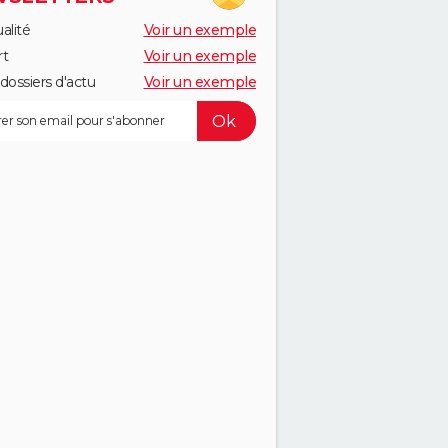
alité
Voir un exemple
rt
Voir un exemple
dossiers d'actu
Voir un exemple