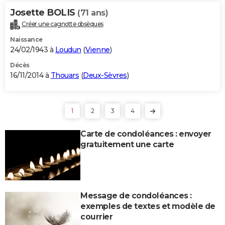
Josette BOLIS
(71 ans)
Créer une cagnotte obsèques
Naissance
24/02/1943 à
Loudun
(
Vienne
)
Décès
16/11/2014 à
Thouars
(
Deux-Sèvres
)
1
2
3
4
Carte de condoléances : envoyer
gratuitement une carte
Message de condoléances :
exemples de textes et modèle de
courrier