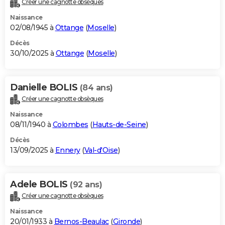
Créer une cagnotte obsèques
City break
Voyage de noces
Climat
Destinations
Voyage nature
Forum
+
PHOTO
Naissance
02/08/1945 à
Ottange
(
Moselle
)
GUIDES D'ACHAT
Décès
30/10/2025 à
Ottange
(
Moselle
)
BONS PLANS
CARTE DE VOEUX
Danielle BOLIS
(84 ans)
Carte Bonne année
Carte Pâques
Carte de Noël
Carte Saint-Valentin
Carte d'anniversaire
DICTIONNAIRE
Créer une cagnotte obsèques
Biographies
Expressions
Dictionnaire
Citations
Proverbes
PROGRAMME TV
Naissance
08/11/1940 à
Colombes
(
Hauts-de-Seine
)
COPAINS D'AVANT
Décès
13/09/2025 à
Ennery
(
Val-d'Oise
)
Se connecter
Collèges
Universités
Service militaire
S'inscrire
Lycées
Primaires
Entreprises
Avis de recherche
AVIS DE DÉCÈS
FORUM
Adele BOLIS
(92 ans)
Lifestyle
Sport
Television
Cinema
Bricolage
Culture
Auto
Voyage
Créer une cagnotte obsèques
Naissance
20/01/1933 à
Bernos-Beaulac
(
Gironde
)