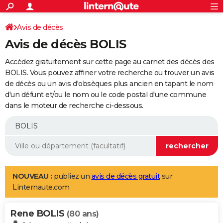
ACTUALITÉS
Connexion
S'inscrire
Avis de décès
Rechercher
Société
Education
Villes
Politique
Faits Divers
Monde
+
SPORT
Avis de décès BOLIS
Football
Cyclisme
Forum
Coupe du monde 2026
Tennis
Rugby
CULTURE
Accédez gratuitement sur cette page au carnet des décès des
TNT
Cinéma
Musique
Programme TV
Streaming
Sorties cinéma
+
BOLIS. Vous pouvez affiner votre recherche ou trouver un avis
FINANCE
de décès ou un avis d'obsèques plus ancien en tapant le nom
Impôts
Immobilier
Banque
Crédit
Retraite
Epargne
Risques naturels par ville
Assurance
AUTO
d'un défunt et/ou le nom ou le code postal d'une commune
dans le moteur de recherche ci-dessous.
Réserver un essai
Berlines
Forum auto
Essais
Citadines
SUV
+
HIGH-TECH
Meilleur smartphone
Ordinateurs
Guide high-tech
Mobiles
Internet
Jeux vidéo
+
BRICOLAGE
Aménagement intérieur
Cuisine
Jardinage
+
Forum
Extérieur
Salle de bains
Rangement
WEEK-END
Escapades
Expositions
Week-end nature
Guides de France
Patrimoine
Musées
+
LIFESTYLE
NOUVEAU :
publiez un
avis de décès gratuit
sur
Linternaute.com
Bien-être
Mode
+
Art de vivre
Loisirs
Modes de vie
SANTE
Rene BOLIS
Guide de la santé
Médicaments
+
Alimentation
Maladies
Sommeil
(80 ans)
VOYAGE