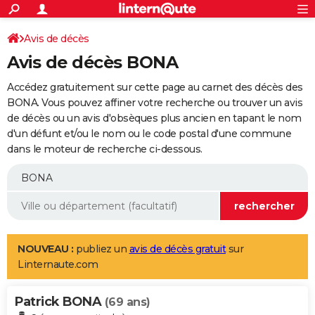
ACTUALITÉS
Connexion
S'inscrire
Avis de décès
Rechercher
Société
Education
Villes
Politique
Faits Divers
Monde
+
SPORT
Avis de décès BONA
Football
Cyclisme
Forum
Coupe du monde 2026
Tennis
Rugby
CULTURE
Accédez gratuitement sur cette page au carnet des décès des
TNT
Cinéma
Musique
Programme TV
Streaming
Sorties cinéma
+
BONA. Vous pouvez affiner votre recherche ou trouver un avis
FINANCE
de décès ou un avis d'obsèques plus ancien en tapant le nom
Impôts
Immobilier
Banque
Crédit
Retraite
Epargne
Risques naturels par ville
Assurance
AUTO
d'un défunt et/ou le nom ou le code postal d'une commune
dans le moteur de recherche ci-dessous.
Réserver un essai
Berlines
Forum auto
Essais
Citadines
SUV
+
HIGH-TECH
Meilleur smartphone
Ordinateurs
Guide high-tech
Mobiles
Internet
Jeux vidéo
+
BRICOLAGE
Aménagement intérieur
Cuisine
Jardinage
+
Forum
Extérieur
Salle de bains
Rangement
WEEK-END
Escapades
Expositions
Week-end nature
Guides de France
Patrimoine
Musées
+
LIFESTYLE
NOUVEAU :
publiez un
avis de décès gratuit
sur
Linternaute.com
Bien-être
Mode
+
Art de vivre
Loisirs
Modes de vie
SANTE
Patrick BONA
Guide de la santé
Médicaments
+
Alimentation
Maladies
Sommeil
(69 ans)
VOYAGE