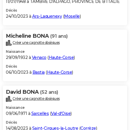
11/07/1948 à TAMBRE D'ALPAGO, PROVINCE DE B ITALIE
Décès
24/10/2023 à
Ars-Laquenexy
(
Moselle
)
Micheline BONA
(91 ans)
Créer une cagnotte obsèques
Naissance
29/09/1932 à
Venaco
(
Haute-Corse
)
Décès
06/10/2023 à
Bastia
(
Haute-Corse
)
David BONA
(52 ans)
Créer une cagnotte obsèques
Naissance
09/06/1971 à
Sarcelles
(
Val-d'Oise
)
Décès
14/08/2023 à
Saint-Cirgues-la-Loutre
(
Corrèze
)