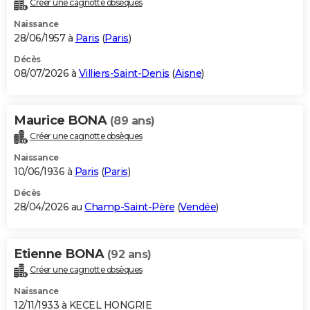
Créer une cagnotte obsèques
City break
Voyage de noces
Climat
Destinations
Voyage nature
Forum
+
PHOTO
Naissance
28/06/1957 à
Paris
(
Paris
)
GUIDES D'ACHAT
Décès
08/07/2026 à
Villiers-Saint-Denis
(
Aisne
)
BONS PLANS
CARTE DE VOEUX
Maurice BONA
(89 ans)
Carte Bonne année
Carte Pâques
Carte de Noël
Carte Saint-Valentin
Carte d'anniversaire
DICTIONNAIRE
Créer une cagnotte obsèques
Biographies
Expressions
Dictionnaire
Citations
Proverbes
PROGRAMME TV
Naissance
10/06/1936 à
Paris
(
Paris
)
COPAINS D'AVANT
Décès
28/04/2026 au
Champ-Saint-Père
(
Vendée
)
Se connecter
Collèges
Universités
Service militaire
S'inscrire
Lycées
Primaires
Entreprises
Avis de recherche
AVIS DE DÉCÈS
FORUM
Etienne BONA
(92 ans)
Lifestyle
Sport
Television
Cinema
Bricolage
Culture
Auto
Voyage
Créer une cagnotte obsèques
Naissance
12/11/1933 à KECEL HONGRIE