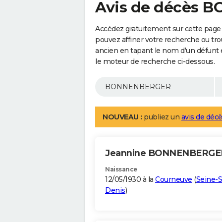
Avis de décès
Accédez gratuitement sur cette pa
pouvez affiner votre recherche ou tro
ancien en tapant le nom d'un défunt
le moteur de recherche ci-dessous.
NOUVEAU :
publiez un
avis de décè
Jeannine BONNENBERG
Naissance
12/05/1930 à la
Courneuve
(
Seine-S
Denis
)