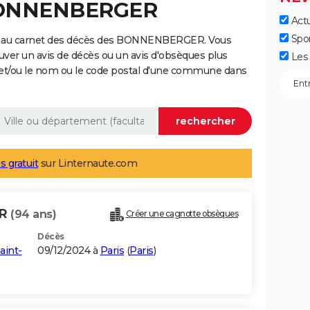
 BONNENBERGER
Actu
Spo
ge au carnet des décès des BONNENBERGER. Vous
uver un avis de décès ou un avis d'obsèques plus
Les 
 et/ou le nom ou le code postal d'une commune dans
s gratuit
sur Linternaute.com
ER
(94 ans)
Créer une cagnotte obsèques
Décès
aint-
09/12/2024 à
Paris
(
Paris
)