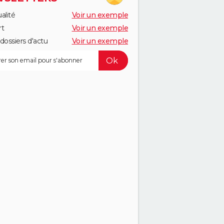
alité
Voir un exemple
rt
Voir un exemple
dossiers d'actu
Voir un exemple