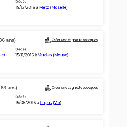
Décès
19/12/2016 à
Metz
(
Moselle
)
86 ans)
Créer une cagnotte obsèques
Décès
-et-
15/11/2016 à
Verdun
(
Meuse
)
(83 ans)
Créer une cagnotte obsèques
Décès
15/06/2016 à
Fréjus
(
Var
)