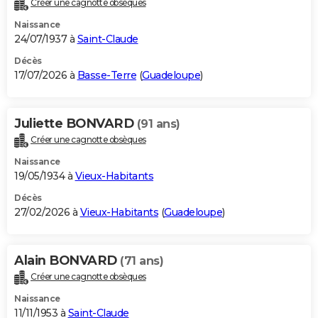
Créer une cagnotte obsèques
City break
Voyage de noces
Climat
Destinations
Voyage nature
Forum
+
PHOTO
Naissance
24/07/1937 à
Saint-Claude
GUIDES D'ACHAT
Décès
17/07/2026 à
Basse-Terre
(
Guadeloupe
)
BONS PLANS
CARTE DE VOEUX
Juliette BONVARD
(91 ans)
Carte Bonne année
Carte Pâques
Carte de Noël
Carte Saint-Valentin
Carte d'anniversaire
DICTIONNAIRE
Créer une cagnotte obsèques
Biographies
Expressions
Dictionnaire
Citations
Proverbes
PROGRAMME TV
Naissance
19/05/1934 à
Vieux-Habitants
COPAINS D'AVANT
Décès
27/02/2026 à
Vieux-Habitants
(
Guadeloupe
)
Se connecter
Collèges
Universités
Service militaire
S'inscrire
Lycées
Primaires
Entreprises
Avis de recherche
AVIS DE DÉCÈS
FORUM
Alain BONVARD
(71 ans)
Lifestyle
Sport
Television
Cinema
Bricolage
Culture
Auto
Voyage
Créer une cagnotte obsèques
Naissance
11/11/1953 à
Saint-Claude