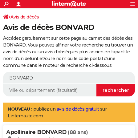
ACTUALITÉS
Connexion
S'inscrire
Avis de décès
Rechercher
Société
Education
Villes
Politique
Faits Divers
Monde
+
SPORT
Avis de décès BONVARD
Football
Cyclisme
Forum
Coupe du monde 2026
Tennis
Rugby
CULTURE
Accédez gratuitement sur cette page au carnet des décès des
TNT
Cinéma
Musique
Programme TV
Streaming
Sorties cinéma
+
BONVARD. Vous pouvez affiner votre recherche ou trouver un
FINANCE
avis de décès ou un avis d'obsèques plus ancien en tapant le
Impôts
Immobilier
Banque
Crédit
Retraite
Epargne
Risques naturels par ville
Assurance
AUTO
nom d'un défunt et/ou le nom ou le code postal d'une
commune dans le moteur de recherche ci-dessous.
Réserver un essai
Berlines
Forum auto
Essais
Citadines
SUV
+
HIGH-TECH
Meilleur smartphone
Ordinateurs
Guide high-tech
Mobiles
Internet
Jeux vidéo
+
BRICOLAGE
Aménagement intérieur
Cuisine
Jardinage
+
Forum
Extérieur
Salle de bains
Rangement
WEEK-END
Escapades
Expositions
Week-end nature
Guides de France
Patrimoine
Musées
+
LIFESTYLE
NOUVEAU :
publiez un
avis de décès gratuit
sur
Linternaute.com
Bien-être
Mode
+
Art de vivre
Loisirs
Modes de vie
SANTE
Apollinaire BONVARD
Guide de la santé
Médicaments
+
Alimentation
Maladies
Sommeil
(88 ans)
VOYAGE