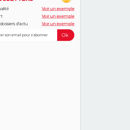
alité
Voir un exemple
rt
Voir un exemple
dossiers d'actu
Voir un exemple