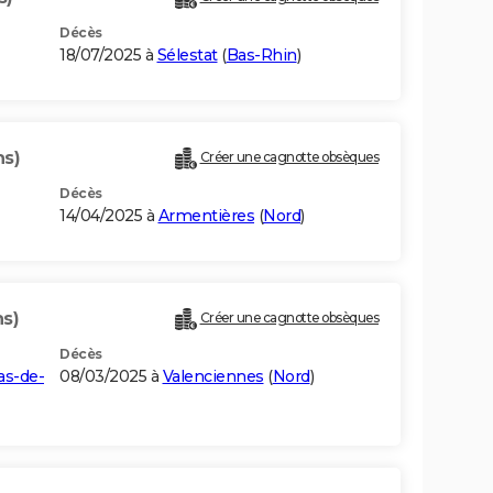
Décès
18/07/2025 à
Sélestat
(
Bas-Rhin
)
ns)
Créer une cagnotte obsèques
Décès
14/04/2025 à
Armentières
(
Nord
)
ns)
Créer une cagnotte obsèques
Décès
as-de-
08/03/2025 à
Valenciennes
(
Nord
)