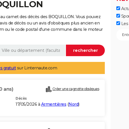
BOQUILLON
Actu
Spo
e au carnet des décès des BOQUILLON. Vous pouvez
 avis de décès ou un avis d'obsèques plus ancien en
Les 
nom ou le code postal d'une commune dans le moteur
s gratuit
sur Linternaute.com
0 ans)
Créer une cagnotte obsèques
Décès
17/05/2026 à
Armentières
(
Nord
)