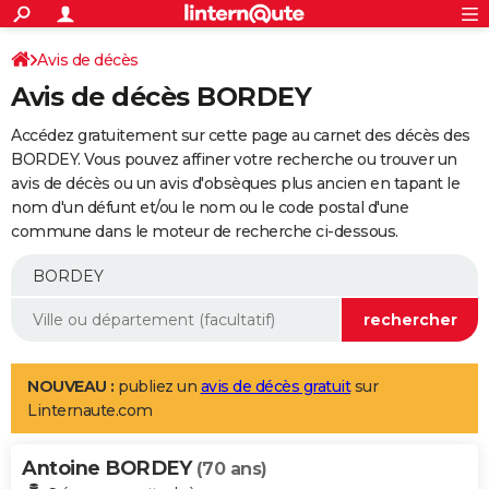
ACTUALITÉS
Connexion
S'inscrire
Avis de décès
Rechercher
Société
Education
Villes
Politique
Faits Divers
Monde
+
SPORT
Avis de décès BORDEY
Football
Cyclisme
Forum
Coupe du monde 2026
Tennis
Rugby
CULTURE
Accédez gratuitement sur cette page au carnet des décès des
TNT
Cinéma
Musique
Programme TV
Streaming
Sorties cinéma
+
BORDEY. Vous pouvez affiner votre recherche ou trouver un
FINANCE
avis de décès ou un avis d'obsèques plus ancien en tapant le
Impôts
Immobilier
Banque
Crédit
Retraite
Epargne
Risques naturels par ville
Assurance
AUTO
nom d'un défunt et/ou le nom ou le code postal d'une
commune dans le moteur de recherche ci-dessous.
Réserver un essai
Berlines
Forum auto
Essais
Citadines
SUV
+
HIGH-TECH
Meilleur smartphone
Ordinateurs
Guide high-tech
Mobiles
Internet
Jeux vidéo
+
BRICOLAGE
Aménagement intérieur
Cuisine
Jardinage
+
Forum
Extérieur
Salle de bains
Rangement
WEEK-END
Escapades
Expositions
Week-end nature
Guides de France
Patrimoine
Musées
+
LIFESTYLE
NOUVEAU :
publiez un
avis de décès gratuit
sur
Linternaute.com
Bien-être
Mode
+
Art de vivre
Loisirs
Modes de vie
SANTE
Antoine BORDEY
Guide de la santé
Médicaments
+
Alimentation
Maladies
Sommeil
(70 ans)
VOYAGE