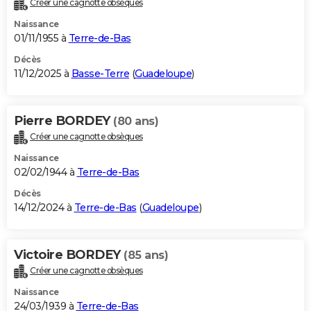
Créer une cagnotte obsèques
City break
Voyage de noces
Climat
Destinations
Voyage nature
Forum
+
PHOTO
Naissance
01/11/1955 à
Terre-de-Bas
GUIDES D'ACHAT
Décès
11/12/2025 à
Basse-Terre
(
Guadeloupe
)
BONS PLANS
CARTE DE VOEUX
Pierre BORDEY
(80 ans)
Carte Bonne année
Carte Pâques
Carte de Noël
Carte Saint-Valentin
Carte d'anniversaire
DICTIONNAIRE
Créer une cagnotte obsèques
Biographies
Expressions
Dictionnaire
Citations
Proverbes
PROGRAMME TV
Naissance
02/02/1944 à
Terre-de-Bas
COPAINS D'AVANT
Décès
14/12/2024 à
Terre-de-Bas
(
Guadeloupe
)
Se connecter
Collèges
Universités
Service militaire
S'inscrire
Lycées
Primaires
Entreprises
Avis de recherche
AVIS DE DÉCÈS
FORUM
Victoire BORDEY
(85 ans)
Lifestyle
Sport
Television
Cinema
Bricolage
Culture
Auto
Voyage
Créer une cagnotte obsèques
Naissance
24/03/1939 à
Terre-de-Bas