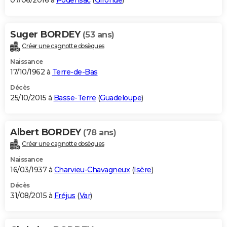
07/06/2016 à
Podensac
(
Gironde
)
Suger BORDEY
(53 ans)
Créer une cagnotte obsèques
Naissance
17/10/1962 à
Terre-de-Bas
Décès
25/10/2015 à
Basse-Terre
(
Guadeloupe
)
Albert BORDEY
(78 ans)
Créer une cagnotte obsèques
Naissance
16/03/1937 à
Charvieu-Chavagneux
(
Isère
)
Décès
31/08/2015 à
Fréjus
(
Var
)