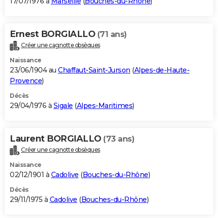
17/07/1976 à
Marseille
(
Bouches-du-Rhône
)
Ernest BORGIALLO
(71 ans)
Créer une cagnotte obsèques
Naissance
23/06/1904 au
Chaffaut-Saint-Jurson
(
Alpes-de-Haute-
Provence
)
Décès
29/04/1976 à
Sigale
(
Alpes-Maritimes
)
Laurent BORGIALLO
(73 ans)
Créer une cagnotte obsèques
Naissance
02/12/1901 à
Cadolive
(
Bouches-du-Rhône
)
Décès
29/11/1975 à
Cadolive
(
Bouches-du-Rhône
)