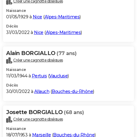
Créer une cagnotte obsèques
City break
Voyage de noces
Climat
Destinations
Voyage nature
Forum
+
PHOTO
Naissance
01/05/1929 à
Nice
(
Alpes-Maritimes
)
GUIDES D'ACHAT
Décès
31/03/2022 à
Nice
(
Alpes-Maritimes
)
BONS PLANS
CARTE DE VOEUX
Alain BORGIALLO
(77 ans)
Carte Bonne année
Carte Pâques
Carte de Noël
Carte Saint-Valentin
Carte d'anniversaire
DICTIONNAIRE
Créer une cagnotte obsèques
Biographies
Expressions
Dictionnaire
Citations
Proverbes
PROGRAMME TV
Naissance
11/03/1944 à
Pertuis
(
Vaucluse
)
COPAINS D'AVANT
Décès
30/01/2022 à
Allauch
(
Bouches-du-Rhône
)
Se connecter
Collèges
Universités
Service militaire
S'inscrire
Lycées
Primaires
Entreprises
Avis de recherche
AVIS DE DÉCÈS
FORUM
Josette BORGIALLO
(68 ans)
Lifestyle
Sport
Television
Cinema
Bricolage
Culture
Auto
Voyage
Créer une cagnotte obsèques
Naissance
18/07/1953 à
Marseille
(
Bouches-du-Rhône
)