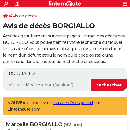
ACTUALITÉS
Connexion
S'inscrire
Avis de décès
Rechercher
Société
Education
Villes
Politique
Faits Divers
Monde
+
SPORT
Avis de décès BORGIALLO
Football
Cyclisme
Forum
Coupe du monde 2026
Tennis
Rugby
CULTURE
Accédez gratuitement sur cette page au carnet des décès des
TNT
Cinéma
Musique
Programme TV
Streaming
Sorties cinéma
+
BORGIALLO. Vous pouvez affiner votre recherche ou trouver
FINANCE
un avis de décès ou un avis d'obsèques plus ancien en tapant
Impôts
Immobilier
Banque
Crédit
Retraite
Epargne
Risques naturels par ville
Assurance
AUTO
le nom d'un défunt et/ou le nom ou le code postal d'une
commune dans le moteur de recherche ci-dessous.
Réserver un essai
Berlines
Forum auto
Essais
Citadines
SUV
+
HIGH-TECH
Meilleur smartphone
Ordinateurs
Guide high-tech
Mobiles
Internet
Jeux vidéo
+
BRICOLAGE
Aménagement intérieur
Cuisine
Jardinage
+
Forum
Extérieur
Salle de bains
Rangement
WEEK-END
Escapades
Expositions
Week-end nature
Guides de France
Patrimoine
Musées
+
LIFESTYLE
NOUVEAU :
publiez un
avis de décès gratuit
sur
Linternaute.com
Bien-être
Mode
+
Art de vivre
Loisirs
Modes de vie
SANTE
Marcelle BORGIALLO
Guide de la santé
Médicaments
+
Alimentation
Maladies
Sommeil
(92 ans)
VOYAGE