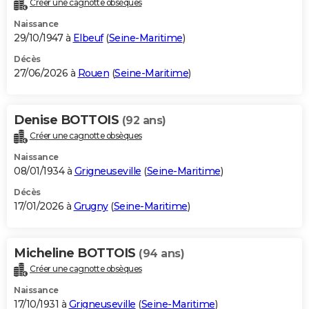
Créer une cagnotte obsèques
City break
Voyage de noces
Climat
Destinations
Voyage nature
Forum
+
PHOTO
Naissance
29/10/1947 à
Elbeuf
(
Seine-Maritime
)
GUIDES D'ACHAT
Décès
27/06/2026 à
Rouen
(
Seine-Maritime
)
BONS PLANS
CARTE DE VOEUX
Denise BOTTOIS
(92 ans)
Carte Bonne année
Carte Pâques
Carte de Noël
Carte Saint-Valentin
Carte d'anniversaire
DICTIONNAIRE
Créer une cagnotte obsèques
Biographies
Expressions
Dictionnaire
Citations
Proverbes
PROGRAMME TV
Naissance
08/01/1934 à
Grigneuseville
(
Seine-Maritime
)
COPAINS D'AVANT
Décès
17/01/2026 à
Grugny
(
Seine-Maritime
)
Se connecter
Collèges
Universités
Service militaire
S'inscrire
Lycées
Primaires
Entreprises
Avis de recherche
AVIS DE DÉCÈS
FORUM
Micheline BOTTOIS
(94 ans)
Lifestyle
Sport
Television
Cinema
Bricolage
Culture
Auto
Voyage
Créer une cagnotte obsèques
Naissance
17/10/1931 à
Grigneuseville
(
Seine-Maritime
)