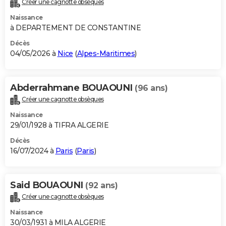
Créer une cagnotte obsèques
City break
Voyage de noces
Climat
Destinations
Voyage nature
Forum
+
PHOTO
Naissance
à DEPARTEMENT DE CONSTANTINE
GUIDES D'ACHAT
Décès
04/05/2026 à
Nice
(
Alpes-Maritimes
)
BONS PLANS
CARTE DE VOEUX
Abderrahmane BOUAOUNI
(96 ans)
Carte Bonne année
Carte Pâques
Carte de Noël
Carte Saint-Valentin
Carte d'anniversaire
DICTIONNAIRE
Créer une cagnotte obsèques
Biographies
Expressions
Dictionnaire
Citations
Proverbes
PROGRAMME TV
Naissance
29/01/1928 à TIFRA ALGERIE
COPAINS D'AVANT
Décès
16/07/2024 à
Paris
(
Paris
)
Se connecter
Collèges
Universités
Service militaire
S'inscrire
Lycées
Primaires
Entreprises
Avis de recherche
AVIS DE DÉCÈS
FORUM
Said BOUAOUNI
(92 ans)
Lifestyle
Sport
Television
Cinema
Bricolage
Culture
Auto
Voyage
Créer une cagnotte obsèques
Naissance
30/03/1931 à MILA ALGERIE