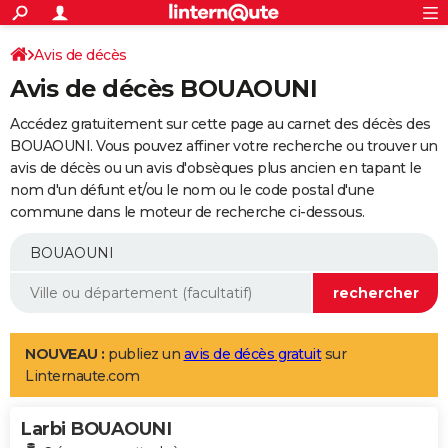
ACTUALITÉS
Connexion
S'inscrire
Avis de décès
Rechercher
Société
Education
Villes
Politique
Faits Divers
Monde
+
SPORT
Avis de décès BOUAOUNI
Football
Cyclisme
Forum
Coupe du monde 2026
Tennis
Rugby
CULTURE
Accédez gratuitement sur cette page au carnet des décès des
TNT
Cinéma
Musique
Programme TV
Streaming
Sorties cinéma
+
BOUAOUNI. Vous pouvez affiner votre recherche ou trouver un
FINANCE
avis de décès ou un avis d'obsèques plus ancien en tapant le
Impôts
Immobilier
Banque
Crédit
Retraite
Epargne
Risques naturels par ville
Assurance
AUTO
nom d'un défunt et/ou le nom ou le code postal d'une
commune dans le moteur de recherche ci-dessous.
Réserver un essai
Berlines
Forum auto
Essais
Citadines
SUV
+
HIGH-TECH
Meilleur smartphone
Ordinateurs
Guide high-tech
Mobiles
Internet
Jeux vidéo
+
BRICOLAGE
Aménagement intérieur
Cuisine
Jardinage
+
Forum
Extérieur
Salle de bains
Rangement
WEEK-END
Escapades
Expositions
Week-end nature
Guides de France
Patrimoine
Musées
+
LIFESTYLE
NOUVEAU :
publiez un
avis de décès gratuit
sur
Linternaute.com
Bien-être
Mode
+
Art de vivre
Loisirs
Modes de vie
SANTE
Larbi BOUAOUNI
Guide de la santé
Médicaments
+
Alimentation
Maladies
Sommeil
VOYAGE