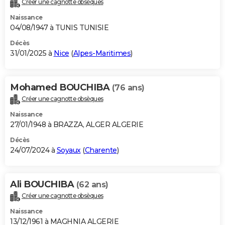
Créer une cagnotte obsèques
City break
Voyage de noces
Climat
Destinations
Voyage nature
Forum
+
PHOTO
Naissance
04/08/1947 à TUNIS TUNISIE
GUIDES D'ACHAT
Décès
31/01/2025 à
Nice
(
Alpes-Maritimes
)
BONS PLANS
CARTE DE VOEUX
Mohamed BOUCHIBA
(76 ans)
Carte Bonne année
Carte Pâques
Carte de Noël
Carte Saint-Valentin
Carte d'anniversaire
DICTIONNAIRE
Créer une cagnotte obsèques
Biographies
Expressions
Dictionnaire
Citations
Proverbes
PROGRAMME TV
Naissance
27/01/1948 à BRAZZA, ALGER ALGERIE
COPAINS D'AVANT
Décès
24/07/2024 à
Soyaux
(
Charente
)
Se connecter
Collèges
Universités
Service militaire
S'inscrire
Lycées
Primaires
Entreprises
Avis de recherche
AVIS DE DÉCÈS
FORUM
Ali BOUCHIBA
(62 ans)
Lifestyle
Sport
Television
Cinema
Bricolage
Culture
Auto
Voyage
Créer une cagnotte obsèques
Naissance
13/12/1961 à MAGHNIA ALGERIE