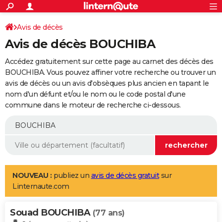
ACTUALITÉS
Connexion
S'inscrire
Avis de décès
Rechercher
Société
Education
Villes
Politique
Faits Divers
Monde
+
SPORT
Avis de décès BOUCHIBA
Football
Cyclisme
Forum
Coupe du monde 2026
Tennis
Rugby
CULTURE
Accédez gratuitement sur cette page au carnet des décès des
TNT
Cinéma
Musique
Programme TV
Streaming
Sorties cinéma
+
BOUCHIBA. Vous pouvez affiner votre recherche ou trouver un
FINANCE
avis de décès ou un avis d'obsèques plus ancien en tapant le
Impôts
Immobilier
Banque
Crédit
Retraite
Epargne
Risques naturels par ville
Assurance
AUTO
nom d'un défunt et/ou le nom ou le code postal d'une
commune dans le moteur de recherche ci-dessous.
Réserver un essai
Berlines
Forum auto
Essais
Citadines
SUV
+
HIGH-TECH
Meilleur smartphone
Ordinateurs
Guide high-tech
Mobiles
Internet
Jeux vidéo
+
BRICOLAGE
Aménagement intérieur
Cuisine
Jardinage
+
Forum
Extérieur
Salle de bains
Rangement
WEEK-END
Escapades
Expositions
Week-end nature
Guides de France
Patrimoine
Musées
+
LIFESTYLE
NOUVEAU :
publiez un
avis de décès gratuit
sur
Linternaute.com
Bien-être
Mode
+
Art de vivre
Loisirs
Modes de vie
SANTE
Souad BOUCHIBA
Guide de la santé
Médicaments
+
Alimentation
Maladies
Sommeil
(77 ans)
VOYAGE