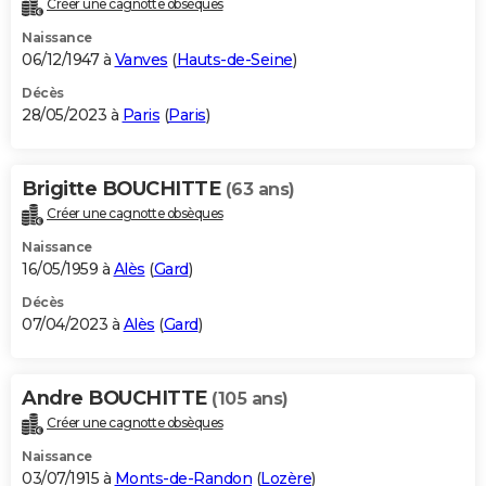
Créer une cagnotte obsèques
City break
Voyage de noces
Climat
Destinations
Voyage nature
Forum
+
PHOTO
Naissance
06/12/1947 à
Vanves
(
Hauts-de-Seine
)
GUIDES D'ACHAT
Décès
28/05/2023 à
Paris
(
Paris
)
BONS PLANS
CARTE DE VOEUX
Brigitte BOUCHITTE
(63 ans)
Carte Bonne année
Carte Pâques
Carte de Noël
Carte Saint-Valentin
Carte d'anniversaire
DICTIONNAIRE
Créer une cagnotte obsèques
Biographies
Expressions
Dictionnaire
Citations
Proverbes
PROGRAMME TV
Naissance
16/05/1959 à
Alès
(
Gard
)
COPAINS D'AVANT
Décès
07/04/2023 à
Alès
(
Gard
)
Se connecter
Collèges
Universités
Service militaire
S'inscrire
Lycées
Primaires
Entreprises
Avis de recherche
AVIS DE DÉCÈS
FORUM
Andre BOUCHITTE
(105 ans)
Lifestyle
Sport
Television
Cinema
Bricolage
Culture
Auto
Voyage
Créer une cagnotte obsèques
Naissance
03/07/1915 à
Monts-de-Randon
(
Lozère
)