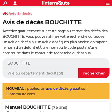
ACTUALITÉS
Connexion
S'inscrire
Avis de décès
Rechercher
Société
Education
Villes
Politique
Faits Divers
Monde
+
SPORT
Avis de décès BOUCHITTE
Football
Cyclisme
Forum
Coupe du monde 2026
Tennis
Rugby
CULTURE
Accédez gratuitement sur cette page au carnet des décès des
TNT
Cinéma
Musique
Programme TV
Streaming
Sorties cinéma
+
BOUCHITTE. Vous pouvez affiner votre recherche ou trouver
FINANCE
un avis de décès ou un avis d'obsèques plus ancien en tapant
Impôts
Immobilier
Banque
Crédit
Retraite
Epargne
Risques naturels par ville
Assurance
AUTO
le nom d'un défunt et/ou le nom ou le code postal d'une
commune dans le moteur de recherche ci-dessous.
Réserver un essai
Berlines
Forum auto
Essais
Citadines
SUV
+
HIGH-TECH
Meilleur smartphone
Ordinateurs
Guide high-tech
Mobiles
Internet
Jeux vidéo
+
BRICOLAGE
Aménagement intérieur
Cuisine
Jardinage
+
Forum
Extérieur
Salle de bains
Rangement
WEEK-END
Escapades
Expositions
Week-end nature
Guides de France
Patrimoine
Musées
+
LIFESTYLE
NOUVEAU :
publiez un
avis de décès gratuit
sur
Linternaute.com
Bien-être
Mode
+
Art de vivre
Loisirs
Modes de vie
SANTE
Manuel BOUCHITTE
Guide de la santé
Médicaments
+
Alimentation
Maladies
Sommeil
(75 ans)
VOYAGE