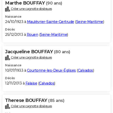
Marthe BOUFFAY
(90 ans)
Créer une cagnotte obsèques
Naissance
24/10/1923 à
Maulévrier-Sainte-Gertrude
(
Seine-Maritime
)
Décès
25/12/2013 à
Rouen
(
Seine-Maritime
)
Jacqueline BOUFFAY
(80 ans)
Créer une cagnotte obsèques
Naissance
10/07/1933 à
Courtonne-les-Deux-Églises
(
Calvados
)
Décès
12/11/2013 à
Falaise
(
Calvados
)
Therese BOUFFAY
(85 ans)
Créer une cagnotte obsèques