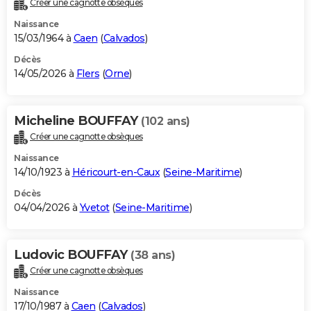
Créer une cagnotte obsèques
City break
Voyage de noces
Climat
Destinations
Voyage nature
Forum
+
PHOTO
Naissance
15/03/1964 à
Caen
(
Calvados
)
GUIDES D'ACHAT
Décès
14/05/2026 à
Flers
(
Orne
)
BONS PLANS
CARTE DE VOEUX
Micheline BOUFFAY
(102 ans)
Carte Bonne année
Carte Pâques
Carte de Noël
Carte Saint-Valentin
Carte d'anniversaire
DICTIONNAIRE
Créer une cagnotte obsèques
Biographies
Expressions
Dictionnaire
Citations
Proverbes
PROGRAMME TV
Naissance
14/10/1923 à
Héricourt-en-Caux
(
Seine-Maritime
)
COPAINS D'AVANT
Décès
04/04/2026 à
Yvetot
(
Seine-Maritime
)
Se connecter
Collèges
Universités
Service militaire
S'inscrire
Lycées
Primaires
Entreprises
Avis de recherche
AVIS DE DÉCÈS
FORUM
Ludovic BOUFFAY
(38 ans)
Lifestyle
Sport
Television
Cinema
Bricolage
Culture
Auto
Voyage
Créer une cagnotte obsèques
Naissance
17/10/1987 à
Caen
(
Calvados
)