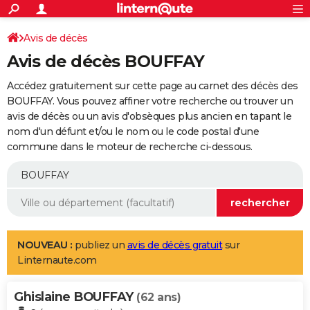
ACTUALITÉS
Connexion
S'inscrire
Avis de décès
Rechercher
Société
Education
Villes
Politique
Faits Divers
Monde
+
SPORT
Avis de décès BOUFFAY
Football
Cyclisme
Forum
Coupe du monde 2026
Tennis
Rugby
CULTURE
Accédez gratuitement sur cette page au carnet des décès des
TNT
Cinéma
Musique
Programme TV
Streaming
Sorties cinéma
+
BOUFFAY. Vous pouvez affiner votre recherche ou trouver un
FINANCE
avis de décès ou un avis d'obsèques plus ancien en tapant le
Impôts
Immobilier
Banque
Crédit
Retraite
Epargne
Risques naturels par ville
Assurance
AUTO
nom d'un défunt et/ou le nom ou le code postal d'une
commune dans le moteur de recherche ci-dessous.
Réserver un essai
Berlines
Forum auto
Essais
Citadines
SUV
+
HIGH-TECH
Meilleur smartphone
Ordinateurs
Guide high-tech
Mobiles
Internet
Jeux vidéo
+
BRICOLAGE
Aménagement intérieur
Cuisine
Jardinage
+
Forum
Extérieur
Salle de bains
Rangement
WEEK-END
Escapades
Expositions
Week-end nature
Guides de France
Patrimoine
Musées
+
LIFESTYLE
NOUVEAU :
publiez un
avis de décès gratuit
sur
Linternaute.com
Bien-être
Mode
+
Art de vivre
Loisirs
Modes de vie
SANTE
Ghislaine BOUFFAY
Guide de la santé
Médicaments
+
Alimentation
Maladies
Sommeil
(62 ans)
VOYAGE