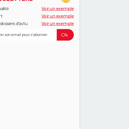
alité
Voir un exemple
rt
Voir un exemple
dossiers d'actu
Voir un exemple