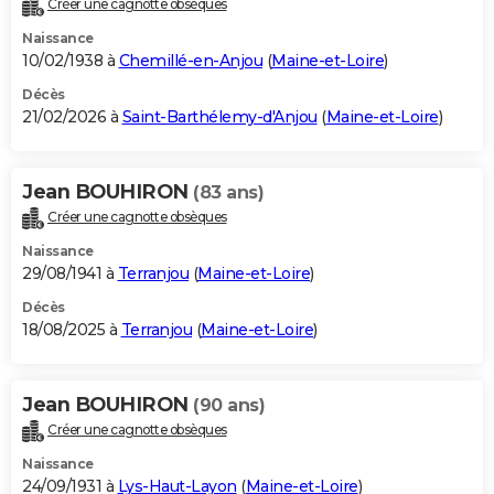
Créer une cagnotte obsèques
City break
Voyage de noces
Climat
Destinations
Voyage nature
Forum
+
PHOTO
Naissance
10/02/1938 à
Chemillé-en-Anjou
(
Maine-et-Loire
)
GUIDES D'ACHAT
Décès
21/02/2026 à
Saint-Barthélemy-d'Anjou
(
Maine-et-Loire
)
BONS PLANS
CARTE DE VOEUX
Jean BOUHIRON
(83 ans)
Carte Bonne année
Carte Pâques
Carte de Noël
Carte Saint-Valentin
Carte d'anniversaire
DICTIONNAIRE
Créer une cagnotte obsèques
Biographies
Expressions
Dictionnaire
Citations
Proverbes
PROGRAMME TV
Naissance
29/08/1941 à
Terranjou
(
Maine-et-Loire
)
COPAINS D'AVANT
Décès
18/08/2025 à
Terranjou
(
Maine-et-Loire
)
Se connecter
Collèges
Universités
Service militaire
S'inscrire
Lycées
Primaires
Entreprises
Avis de recherche
AVIS DE DÉCÈS
FORUM
Jean BOUHIRON
(90 ans)
Lifestyle
Sport
Television
Cinema
Bricolage
Culture
Auto
Voyage
Créer une cagnotte obsèques
Naissance
24/09/1931 à
Lys-Haut-Layon
(
Maine-et-Loire
)