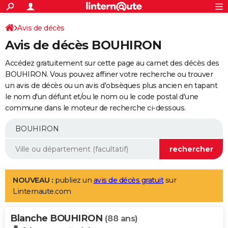
ACTUALITÉS
Connexion
S'inscrire
Avis de décès
Rechercher
Société
Education
Villes
Politique
Faits Divers
Monde
+
SPORT
Avis de décès BOUHIRON
Football
Cyclisme
Forum
Coupe du monde 2026
Tennis
Rugby
CULTURE
Accédez gratuitement sur cette page au carnet des décès des
TNT
Cinéma
Musique
Programme TV
Streaming
Sorties cinéma
+
BOUHIRON. Vous pouvez affiner votre recherche ou trouver
FINANCE
un avis de décès ou un avis d'obsèques plus ancien en tapant
Impôts
Immobilier
Banque
Crédit
Retraite
Epargne
Risques naturels par ville
Assurance
AUTO
le nom d'un défunt et/ou le nom ou le code postal d'une
commune dans le moteur de recherche ci-dessous.
Réserver un essai
Berlines
Forum auto
Essais
Citadines
SUV
+
HIGH-TECH
Meilleur smartphone
Ordinateurs
Guide high-tech
Mobiles
Internet
Jeux vidéo
+
BRICOLAGE
Aménagement intérieur
Cuisine
Jardinage
+
Forum
Extérieur
Salle de bains
Rangement
WEEK-END
Escapades
Expositions
Week-end nature
Guides de France
Patrimoine
Musées
+
LIFESTYLE
NOUVEAU :
publiez un
avis de décès gratuit
sur
Linternaute.com
Bien-être
Mode
+
Art de vivre
Loisirs
Modes de vie
SANTE
Blanche BOUHIRON
Guide de la santé
Médicaments
+
Alimentation
Maladies
Sommeil
(88 ans)
VOYAGE