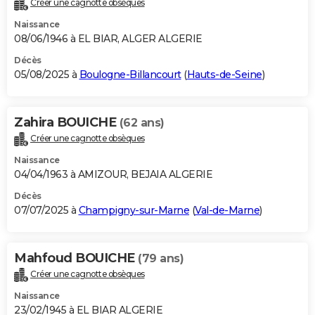
Créer une cagnotte obsèques
City break
Voyage de noces
Climat
Destinations
Voyage nature
Forum
+
PHOTO
Naissance
08/06/1946 à EL BIAR, ALGER ALGERIE
GUIDES D'ACHAT
Décès
05/08/2025 à
Boulogne-Billancourt
(
Hauts-de-Seine
)
BONS PLANS
CARTE DE VOEUX
Zahira BOUICHE
(62 ans)
Carte Bonne année
Carte Pâques
Carte de Noël
Carte Saint-Valentin
Carte d'anniversaire
DICTIONNAIRE
Créer une cagnotte obsèques
Biographies
Expressions
Dictionnaire
Citations
Proverbes
PROGRAMME TV
Naissance
04/04/1963 à AMIZOUR, BEJAIA ALGERIE
COPAINS D'AVANT
Décès
07/07/2025 à
Champigny-sur-Marne
(
Val-de-Marne
)
Se connecter
Collèges
Universités
Service militaire
S'inscrire
Lycées
Primaires
Entreprises
Avis de recherche
AVIS DE DÉCÈS
FORUM
Mahfoud BOUICHE
(79 ans)
Lifestyle
Sport
Television
Cinema
Bricolage
Culture
Auto
Voyage
Créer une cagnotte obsèques
Naissance
23/02/1945 à EL BIAR ALGERIE