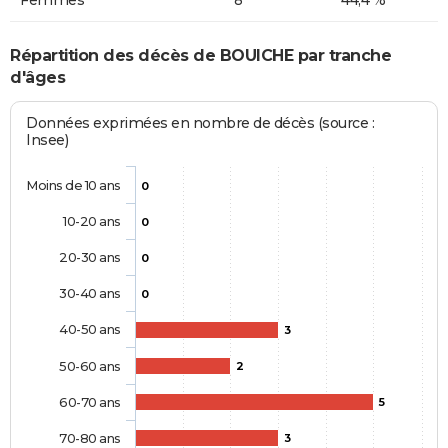
Femmes
8
44,4 %
Répartition des décès de BOUICHE par tranche
d'âges
Données exprimées en nombre de décès (source :
Insee)
Moins de 10 ans
0
10-20 ans
0
20-30 ans
0
30-40 ans
0
40-50 ans
3
50-60 ans
2
60-70 ans
5
70-80 ans
3