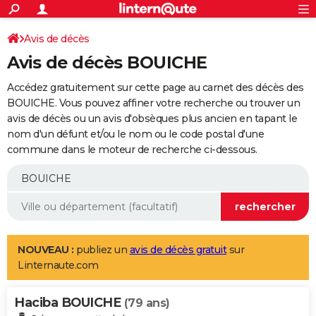
ACTUALITÉS
Connexion
S'inscrire
Avis de décès
Rechercher
Société
Education
Villes
Politique
Faits Divers
Monde
+
SPORT
Avis de décès BOUICHE
Football
Cyclisme
Forum
Coupe du monde 2026
Tennis
Rugby
CULTURE
Accédez gratuitement sur cette page au carnet des décès des
TNT
Cinéma
Musique
Programme TV
Streaming
Sorties cinéma
+
BOUICHE. Vous pouvez affiner votre recherche ou trouver un
FINANCE
avis de décès ou un avis d'obsèques plus ancien en tapant le
Impôts
Immobilier
Banque
Crédit
Retraite
Epargne
Risques naturels par ville
Assurance
AUTO
nom d'un défunt et/ou le nom ou le code postal d'une
commune dans le moteur de recherche ci-dessous.
Réserver un essai
Berlines
Forum auto
Essais
Citadines
SUV
+
HIGH-TECH
Meilleur smartphone
Ordinateurs
Guide high-tech
Mobiles
Internet
Jeux vidéo
+
BRICOLAGE
Aménagement intérieur
Cuisine
Jardinage
+
Forum
Extérieur
Salle de bains
Rangement
WEEK-END
Escapades
Expositions
Week-end nature
Guides de France
Patrimoine
Musées
+
LIFESTYLE
NOUVEAU :
publiez un
avis de décès gratuit
sur
Linternaute.com
Bien-être
Mode
+
Art de vivre
Loisirs
Modes de vie
SANTE
Haciba BOUICHE
Guide de la santé
Médicaments
+
Alimentation
Maladies
Sommeil
(79 ans)
VOYAGE