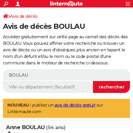
ACTUALITÉS
Connexion
S'inscrire
Avis de décès
Rechercher
Société
Education
Villes
Politique
Faits Divers
Monde
+
SPORT
Avis de décès BOULAU
Football
Cyclisme
Forum
Coupe du monde 2026
Tennis
Rugby
CULTURE
Accédez gratuitement sur cette page au carnet des décès des
TNT
Cinéma
Musique
Programme TV
Streaming
Sorties cinéma
+
BOULAU. Vous pouvez affiner votre recherche ou trouver un
FINANCE
avis de décès ou un avis d'obsèques plus ancien en tapant le
Impôts
Immobilier
Banque
Crédit
Retraite
Epargne
Risques naturels par ville
Assurance
AUTO
nom d'un défunt et/ou le nom ou le code postal d'une
commune dans le moteur de recherche ci-dessous.
Réserver un essai
Berlines
Forum auto
Essais
Citadines
SUV
+
HIGH-TECH
Meilleur smartphone
Ordinateurs
Guide high-tech
Mobiles
Internet
Jeux vidéo
+
BRICOLAGE
Aménagement intérieur
Cuisine
Jardinage
+
Forum
Extérieur
Salle de bains
Rangement
WEEK-END
Escapades
Expositions
Week-end nature
Guides de France
Patrimoine
Musées
+
LIFESTYLE
NOUVEAU :
publiez un
avis de décès gratuit
sur
Linternaute.com
Bien-être
Mode
+
Art de vivre
Loisirs
Modes de vie
SANTE
Anne BOULAU
Guide de la santé
Médicaments
+
Alimentation
Maladies
Sommeil
(54 ans)
VOYAGE