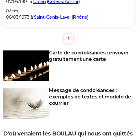
07/04/1901 à
Dinan
(
Côtes-d'Armor
)
Décès
06/03/1973 à
Saint-Genis-Laval
(
Rhône
)
1
Carte de condoléances : envoyer
gratuitement une carte
Message de condoléances :
exemples de textes et modèle de
courrier
D'où venaient les BOULAU qui nous ont quittés