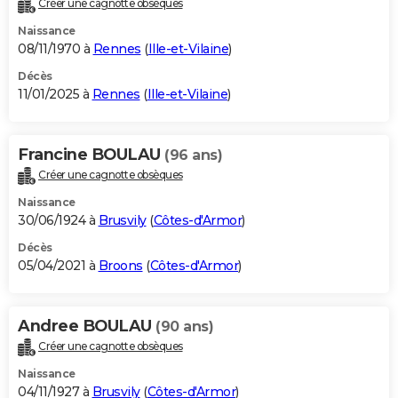
Créer une cagnotte obsèques
City break
Voyage de noces
Climat
Destinations
Voyage nature
Forum
+
PHOTO
Naissance
08/11/1970 à
Rennes
(
Ille-et-Vilaine
)
GUIDES D'ACHAT
Décès
11/01/2025 à
Rennes
(
Ille-et-Vilaine
)
BONS PLANS
CARTE DE VOEUX
Francine BOULAU
(96 ans)
Carte Bonne année
Carte Pâques
Carte de Noël
Carte Saint-Valentin
Carte d'anniversaire
DICTIONNAIRE
Créer une cagnotte obsèques
Biographies
Expressions
Dictionnaire
Citations
Proverbes
PROGRAMME TV
Naissance
30/06/1924 à
Brusvily
(
Côtes-d'Armor
)
COPAINS D'AVANT
Décès
05/04/2021 à
Broons
(
Côtes-d'Armor
)
Se connecter
Collèges
Universités
Service militaire
S'inscrire
Lycées
Primaires
Entreprises
Avis de recherche
AVIS DE DÉCÈS
FORUM
Andree BOULAU
(90 ans)
Lifestyle
Sport
Television
Cinema
Bricolage
Culture
Auto
Voyage
Créer une cagnotte obsèques
Naissance
04/11/1927 à
Brusvily
(
Côtes-d'Armor
)