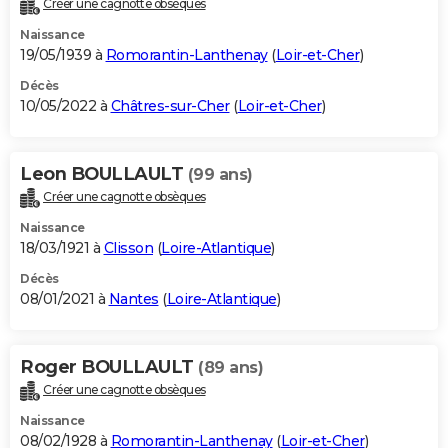
Créer une cagnotte obsèques
City break
Voyage de noces
Climat
Destinations
Voyage nature
Forum
+
PHOTO
Naissance
19/05/1939 à
Romorantin-Lanthenay
(
Loir-et-Cher
)
GUIDES D'ACHAT
Décès
10/05/2022 à
Châtres-sur-Cher
(
Loir-et-Cher
)
BONS PLANS
CARTE DE VOEUX
Leon BOULLAULT
(99 ans)
Carte Bonne année
Carte Pâques
Carte de Noël
Carte Saint-Valentin
Carte d'anniversaire
DICTIONNAIRE
Créer une cagnotte obsèques
Biographies
Expressions
Dictionnaire
Citations
Proverbes
PROGRAMME TV
Naissance
18/03/1921 à
Clisson
(
Loire-Atlantique
)
COPAINS D'AVANT
Décès
08/01/2021 à
Nantes
(
Loire-Atlantique
)
Se connecter
Collèges
Universités
Service militaire
S'inscrire
Lycées
Primaires
Entreprises
Avis de recherche
AVIS DE DÉCÈS
FORUM
Roger BOULLAULT
(89 ans)
Lifestyle
Sport
Television
Cinema
Bricolage
Culture
Auto
Voyage
Créer une cagnotte obsèques
Naissance
08/02/1928 à
Romorantin-Lanthenay
(
Loir-et-Cher
)