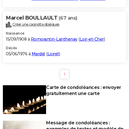
Marcel BOULLAULT
(67 ans)
Créer une cagnotte obsèques
Naissance
15/09/1908 à
Romorantin-Lanthenay
(
Loir-et-Cher
)
Décès
05/06/1976 à
Mardié
(
Loiret
)
1
Carte de condoléances : envoyer
gratuitement une carte
Message de condoléances :
exemples de textes et modèle de