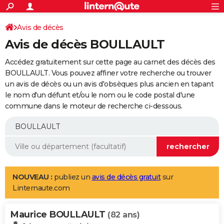
ACTUALITÉS
Connexion
S'inscrire
Avis de décès
Rechercher
Société
Education
Villes
Politique
Faits Divers
Monde
+
SPORT
Avis de décès BOULLAULT
Football
Cyclisme
Forum
Coupe du monde 2026
Tennis
Rugby
CULTURE
Accédez gratuitement sur cette page au carnet des décès des
TNT
Cinéma
Musique
Programme TV
Streaming
Sorties cinéma
+
BOULLAULT. Vous pouvez affiner votre recherche ou trouver
FINANCE
un avis de décès ou un avis d'obsèques plus ancien en tapant
Impôts
Immobilier
Banque
Crédit
Retraite
Epargne
Risques naturels par ville
Assurance
AUTO
le nom d'un défunt et/ou le nom ou le code postal d'une
commune dans le moteur de recherche ci-dessous.
Réserver un essai
Berlines
Forum auto
Essais
Citadines
SUV
+
HIGH-TECH
Meilleur smartphone
Ordinateurs
Guide high-tech
Mobiles
Internet
Jeux vidéo
+
BRICOLAGE
Aménagement intérieur
Cuisine
Jardinage
+
Forum
Extérieur
Salle de bains
Rangement
WEEK-END
Escapades
Expositions
Week-end nature
Guides de France
Patrimoine
Musées
+
LIFESTYLE
NOUVEAU :
publiez un
avis de décès gratuit
sur
Linternaute.com
Bien-être
Mode
+
Art de vivre
Loisirs
Modes de vie
SANTE
Maurice BOULLAULT
Guide de la santé
Médicaments
+
Alimentation
Maladies
Sommeil
(82 ans)
VOYAGE