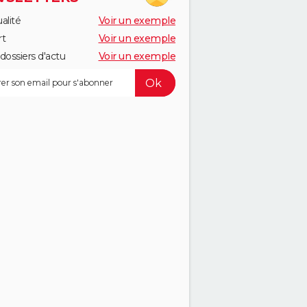
alité
Voir un exemple
rt
Voir un exemple
dossiers d'actu
Voir un exemple