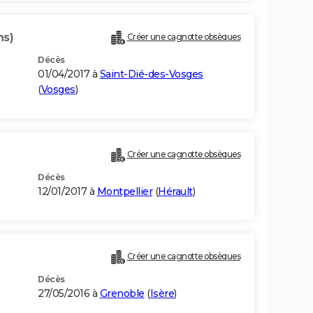
ns)
Créer une cagnotte obsèques
Décès
01/04/2017 à
Saint-Dié-des-Vosges
(
Vosges
)
Créer une cagnotte obsèques
Décès
12/01/2017 à
Montpellier
(
Hérault
)
Créer une cagnotte obsèques
Décès
27/05/2016 à
Grenoble
(
Isère
)