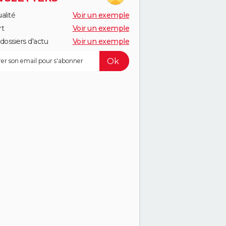
alité
Voir un exemple
rt
Voir un exemple
dossiers d'actu
Voir un exemple