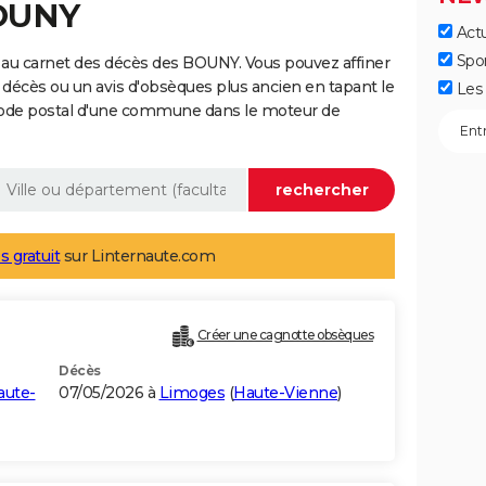
BOUNY
Actu
Spo
 au carnet des décès des BOUNY. Vous pouvez affiner
 décès ou un avis d'obsèques plus ancien en tapant le
Les 
code postal d'une commune dans le moteur de
s gratuit
sur Linternaute.com
Créer une cagnotte obsèques
Décès
aute-
07/05/2026 à
Limoges
(
Haute-Vienne
)