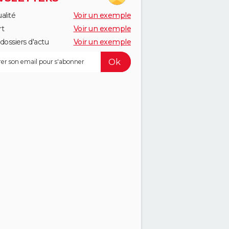
alité
Voir un exemple
rt
Voir un exemple
dossiers d'actu
Voir un exemple