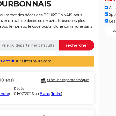
BOURBONNAIS
Actu
Spo
e au carnet des décès des BOURBONNAIS. Vous
uver un avis de décès ou un avis d'obsèques plus
Les 
 et/ou le nom ou le code postal d'une commune dans
s gratuit
sur Linternaute.com
00 ans)
Créer une cagnotte obsèques
Décès
Indre
)
01/07/2026 au
Blanc
(
Indre
)