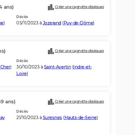
4 ans)
Créer une cagnotte obsèques
Décès
me
)
03/11/2023 à
Jozerand
(
Puy-de-Dôme
)
ns)
Créer une cagnotte obsèques
Décès
-Cher
)
30/10/2023 à
Saint-Avertin
(
Indre-et-
Loire
)
69 ans)
Créer une cagnotte obsèques
Décès
ay
21/10/2023 à
Suresnes
(
Hauts-de-Seine
)