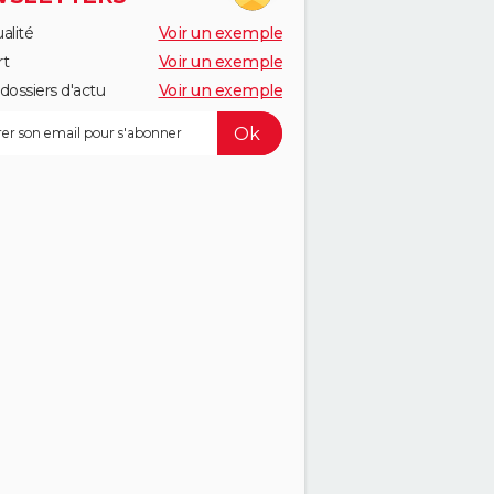
alité
Voir un exemple
rt
Voir un exemple
dossiers d'actu
Voir un exemple