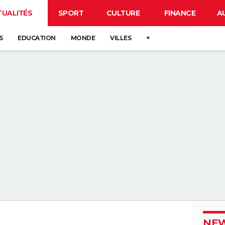
TUALITÉS
SPORT
CULTURE
FINANCE
A
S
EDUCATION
MONDE
VILLES
+
NEW