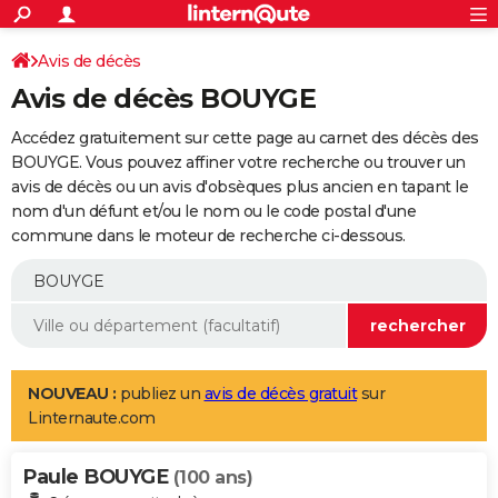
ACTUALITÉS
Connexion
S'inscrire
Avis de décès
Rechercher
Société
Education
Villes
Politique
Faits Divers
Monde
+
SPORT
Avis de décès BOUYGE
Football
Cyclisme
Forum
Coupe du monde 2026
Tennis
Rugby
CULTURE
Accédez gratuitement sur cette page au carnet des décès des
TNT
Cinéma
Musique
Programme TV
Streaming
Sorties cinéma
+
BOUYGE. Vous pouvez affiner votre recherche ou trouver un
FINANCE
avis de décès ou un avis d'obsèques plus ancien en tapant le
Impôts
Immobilier
Banque
Crédit
Retraite
Epargne
Risques naturels par ville
Assurance
AUTO
nom d'un défunt et/ou le nom ou le code postal d'une
commune dans le moteur de recherche ci-dessous.
Réserver un essai
Berlines
Forum auto
Essais
Citadines
SUV
+
HIGH-TECH
Meilleur smartphone
Ordinateurs
Guide high-tech
Mobiles
Internet
Jeux vidéo
+
BRICOLAGE
Aménagement intérieur
Cuisine
Jardinage
+
Forum
Extérieur
Salle de bains
Rangement
WEEK-END
Escapades
Expositions
Week-end nature
Guides de France
Patrimoine
Musées
+
LIFESTYLE
NOUVEAU :
publiez un
avis de décès gratuit
sur
Linternaute.com
Bien-être
Mode
+
Art de vivre
Loisirs
Modes de vie
SANTE
Paule BOUYGE
Guide de la santé
Médicaments
+
Alimentation
Maladies
Sommeil
(100 ans)
VOYAGE