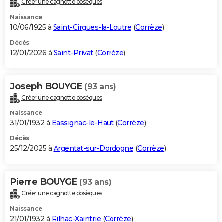
Créer une cagnotte obsèques
City break
Voyage de noces
Climat
Destinations
Voyage nature
Forum
+
PHOTO
Naissance
10/06/1925 à
Saint-Cirgues-la-Loutre
(
Corrèze
)
GUIDES D'ACHAT
Décès
12/01/2026 à
Saint-Privat
(
Corrèze
)
BONS PLANS
CARTE DE VOEUX
Joseph BOUYGE
(93 ans)
Carte Bonne année
Carte Pâques
Carte de Noël
Carte Saint-Valentin
Carte d'anniversaire
DICTIONNAIRE
Créer une cagnotte obsèques
Biographies
Expressions
Dictionnaire
Citations
Proverbes
PROGRAMME TV
Naissance
31/01/1932 à
Bassignac-le-Haut
(
Corrèze
)
COPAINS D'AVANT
Décès
25/12/2025 à
Argentat-sur-Dordogne
(
Corrèze
)
Se connecter
Collèges
Universités
Service militaire
S'inscrire
Lycées
Primaires
Entreprises
Avis de recherche
AVIS DE DÉCÈS
FORUM
Pierre BOUYGE
(93 ans)
Lifestyle
Sport
Television
Cinema
Bricolage
Culture
Auto
Voyage
Créer une cagnotte obsèques
Naissance
21/01/1932 à
Rilhac-Xaintrie
(
Corrèze
)