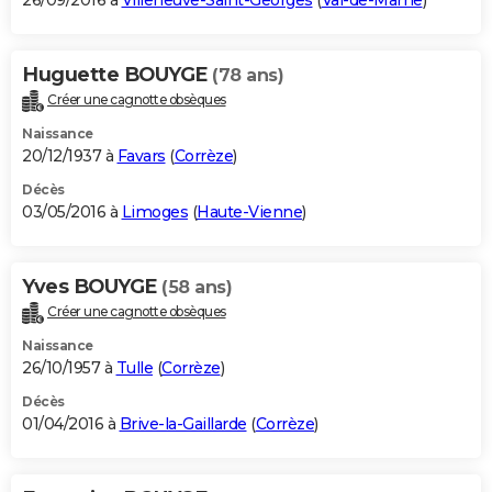
26/09/2016 à
Villeneuve-Saint-Georges
(
Val-de-Marne
)
Huguette BOUYGE
(78 ans)
Créer une cagnotte obsèques
Naissance
20/12/1937 à
Favars
(
Corrèze
)
Décès
03/05/2016 à
Limoges
(
Haute-Vienne
)
Yves BOUYGE
(58 ans)
Créer une cagnotte obsèques
Naissance
26/10/1957 à
Tulle
(
Corrèze
)
Décès
01/04/2016 à
Brive-la-Gaillarde
(
Corrèze
)