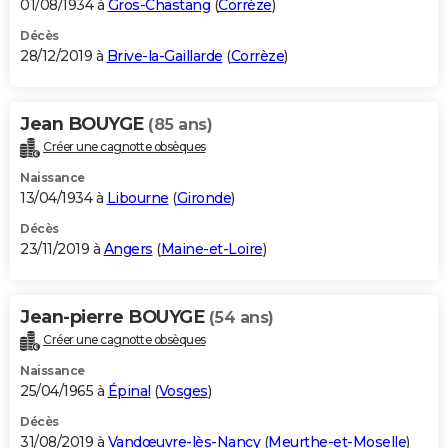
01/08/1934 à
Gros-Chastang
(
Corrèze
)
Décès
28/12/2019 à
Brive-la-Gaillarde
(
Corrèze
)
Jean BOUYGE
(85 ans)
Créer une cagnotte obsèques
Naissance
13/04/1934 à
Libourne
(
Gironde
)
Décès
23/11/2019 à
Angers
(
Maine-et-Loire
)
Jean-pierre BOUYGE
(54 ans)
Créer une cagnotte obsèques
Naissance
25/04/1965 à
Épinal
(
Vosges
)
Décès
31/08/2019 à
Vandœuvre-lès-Nancy
(
Meurthe-et-Moselle
)