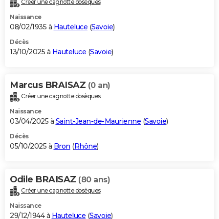
Créer une cagnotte obsèques
City break
Voyage de noces
Climat
Destinations
Voyage nature
Forum
+
PHOTO
Naissance
08/02/1935 à
Hauteluce
(
Savoie
)
GUIDES D'ACHAT
Décès
13/10/2025 à
Hauteluce
(
Savoie
)
BONS PLANS
CARTE DE VOEUX
Marcus BRAISAZ
(0 an)
Carte Bonne année
Carte Pâques
Carte de Noël
Carte Saint-Valentin
Carte d'anniversaire
DICTIONNAIRE
Créer une cagnotte obsèques
Biographies
Expressions
Dictionnaire
Citations
Proverbes
PROGRAMME TV
Naissance
03/04/2025 à
Saint-Jean-de-Maurienne
(
Savoie
)
COPAINS D'AVANT
Décès
05/10/2025 à
Bron
(
Rhône
)
Se connecter
Collèges
Universités
Service militaire
S'inscrire
Lycées
Primaires
Entreprises
Avis de recherche
AVIS DE DÉCÈS
FORUM
Odile BRAISAZ
(80 ans)
Lifestyle
Sport
Television
Cinema
Bricolage
Culture
Auto
Voyage
Créer une cagnotte obsèques
Naissance
29/12/1944 à
Hauteluce
(
Savoie
)