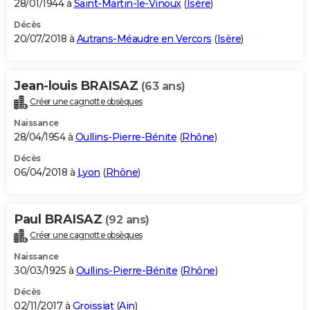
28/01/1944 à
Saint-Martin-le-Vinoux
(
Isère
)
Décès
20/07/2018 à
Autrans-Méaudre en Vercors
(
Isère
)
Jean-louis BRAISAZ
(63 ans)
Créer une cagnotte obsèques
Naissance
28/04/1954 à
Oullins-Pierre-Bénite
(
Rhône
)
Décès
06/04/2018 à
Lyon
(
Rhône
)
Paul BRAISAZ
(92 ans)
Créer une cagnotte obsèques
Naissance
30/03/1925 à
Oullins-Pierre-Bénite
(
Rhône
)
Décès
02/11/2017 à
Groissiat
(
Ain
)