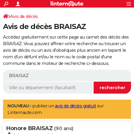
ACTUALITÉS
Connexion
S'inscrire
Avis de décès
Rechercher
Société
Education
Villes
Politique
Faits Divers
Monde
+
SPORT
Avis de décès BRAISAZ
Football
Cyclisme
Forum
Coupe du monde 2026
Tennis
Rugby
CULTURE
Accédez gratuitement sur cette page au carnet des décès des
TNT
Cinéma
Musique
Programme TV
Streaming
Sorties cinéma
+
BRAISAZ. Vous pouvez affiner votre recherche ou trouver un
FINANCE
avis de décès ou un avis d'obsèques plus ancien en tapant le
Impôts
Immobilier
Banque
Crédit
Retraite
Epargne
Risques naturels par ville
Assurance
AUTO
nom d'un défunt et/ou le nom ou le code postal d'une
commune dans le moteur de recherche ci-dessous.
Réserver un essai
Berlines
Forum auto
Essais
Citadines
SUV
+
HIGH-TECH
Meilleur smartphone
Ordinateurs
Guide high-tech
Mobiles
Internet
Jeux vidéo
+
BRICOLAGE
Aménagement intérieur
Cuisine
Jardinage
+
Forum
Extérieur
Salle de bains
Rangement
WEEK-END
Escapades
Expositions
Week-end nature
Guides de France
Patrimoine
Musées
+
LIFESTYLE
NOUVEAU :
publiez un
avis de décès gratuit
sur
Linternaute.com
Bien-être
Mode
+
Art de vivre
Loisirs
Modes de vie
SANTE
Honore BRAISAZ
Guide de la santé
Médicaments
+
Alimentation
Maladies
Sommeil
(90 ans)
VOYAGE