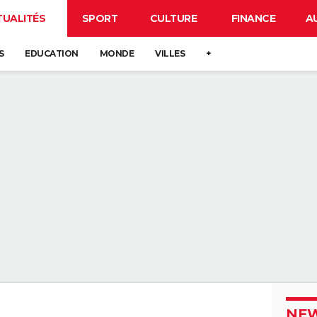
TUALITÉS
SPORT
CULTURE
FINANCE
A
S
EDUCATION
MONDE
VILLES
+
NEW