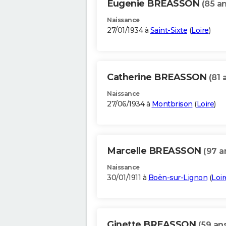
Eugenie BREASSON
(85 an
Naissance
27/01/1934 à
Saint-Sixte
(
Loire
)
Catherine BREASSON
(81 
Naissance
27/06/1934 à
Montbrison
(
Loire
)
Marcelle BREASSON
(97 a
Naissance
30/01/1911 à
Boën-sur-Lignon
(
Loir
Ginette BREASSON
(59 an