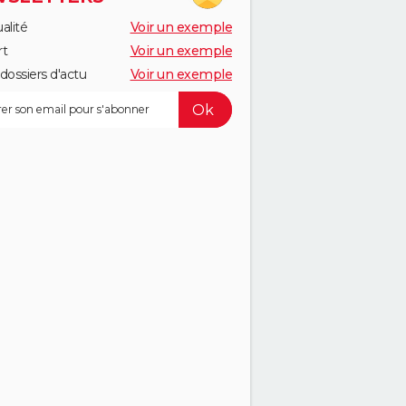
alité
Voir un exemple
rt
Voir un exemple
dossiers d'actu
Voir un exemple