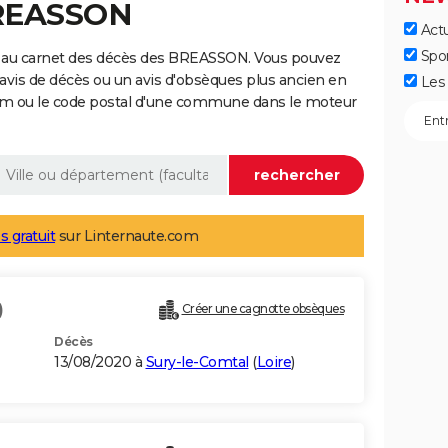
BREASSON
Actu
Spo
e au carnet des décès des BREASSON. Vous pouvez
 avis de décès ou un avis d'obsèques plus ancien en
Les 
nom ou le code postal d'une commune dans le moteur
s gratuit
sur Linternaute.com
)
Créer une cagnotte obsèques
Décès
13/08/2020 à
Sury-le-Comtal
(
Loire
)