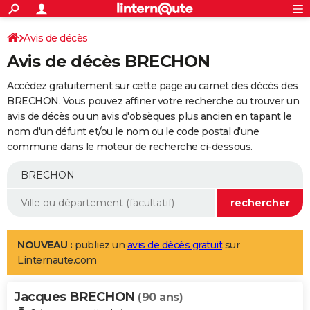
ACTUALITÉS
Connexion
S'inscrire
Avis de décès
Rechercher
Société
Education
Villes
Politique
Faits Divers
Monde
+
SPORT
Avis de décès BRECHON
Football
Cyclisme
Forum
Coupe du monde 2026
Tennis
Rugby
CULTURE
Accédez gratuitement sur cette page au carnet des décès des
TNT
Cinéma
Musique
Programme TV
Streaming
Sorties cinéma
+
BRECHON. Vous pouvez affiner votre recherche ou trouver un
FINANCE
avis de décès ou un avis d'obsèques plus ancien en tapant le
Impôts
Immobilier
Banque
Crédit
Retraite
Epargne
Risques naturels par ville
Assurance
AUTO
nom d'un défunt et/ou le nom ou le code postal d'une
commune dans le moteur de recherche ci-dessous.
Réserver un essai
Berlines
Forum auto
Essais
Citadines
SUV
+
HIGH-TECH
Meilleur smartphone
Ordinateurs
Guide high-tech
Mobiles
Internet
Jeux vidéo
+
BRICOLAGE
Aménagement intérieur
Cuisine
Jardinage
+
Forum
Extérieur
Salle de bains
Rangement
WEEK-END
Escapades
Expositions
Week-end nature
Guides de France
Patrimoine
Musées
+
LIFESTYLE
NOUVEAU :
publiez un
avis de décès gratuit
sur
Linternaute.com
Bien-être
Mode
+
Art de vivre
Loisirs
Modes de vie
SANTE
Jacques BRECHON
Guide de la santé
Médicaments
+
Alimentation
Maladies
Sommeil
(90 ans)
VOYAGE