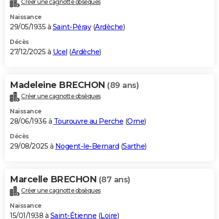
Créer une cagnotte obsèques
City break
Voyage de noces
Climat
Destinations
Voyage nature
Forum
+
PHOTO
Naissance
29/05/1935 à
Saint-Péray
(
Ardèche
)
GUIDES D'ACHAT
Décès
27/12/2025 à
Ucel
(
Ardèche
)
BONS PLANS
CARTE DE VOEUX
Madeleine BRECHON
(89 ans)
Carte Bonne année
Carte Pâques
Carte de Noël
Carte Saint-Valentin
Carte d'anniversaire
DICTIONNAIRE
Créer une cagnotte obsèques
Biographies
Expressions
Dictionnaire
Citations
Proverbes
PROGRAMME TV
Naissance
28/06/1936 à
Tourouvre au Perche
(
Orne
)
COPAINS D'AVANT
Décès
29/08/2025 à
Nogent-le-Bernard
(
Sarthe
)
Se connecter
Collèges
Universités
Service militaire
S'inscrire
Lycées
Primaires
Entreprises
Avis de recherche
AVIS DE DÉCÈS
FORUM
Marcelle BRECHON
(87 ans)
Lifestyle
Sport
Television
Cinema
Bricolage
Culture
Auto
Voyage
Créer une cagnotte obsèques
Naissance
15/01/1938 à
Saint-Étienne
(
Loire
)