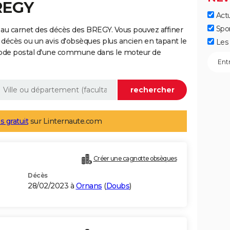
REGY
Actu
Spo
 au carnet des décès des BREGY. Vous pouvez affiner
 décès ou un avis d'obsèques plus ancien en tapant le
Les 
code postal d'une commune dans le moteur de
s gratuit
sur Linternaute.com
Créer une cagnotte obsèques
Décès
28/02/2023 à
Ornans
(
Doubs
)