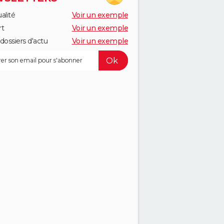
alité
Voir un exemple
rt
Voir un exemple
dossiers d'actu
Voir un exemple