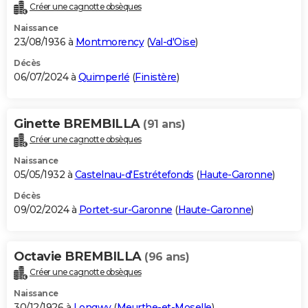
Créer une cagnotte obsèques
Naissance
23/08/1936 à
Montmorency
(
Val-d'Oise
)
Décès
06/07/2024 à
Quimperlé
(
Finistère
)
Ginette BREMBILLA
(91 ans)
Créer une cagnotte obsèques
Naissance
05/05/1932 à
Castelnau-d'Estrétefonds
(
Haute-Garonne
)
Décès
09/02/2024 à
Portet-sur-Garonne
(
Haute-Garonne
)
Octavie BREMBILLA
(96 ans)
Créer une cagnotte obsèques
Naissance
30/12/1926 à
Longwy
(
Meurthe-et-Moselle
)