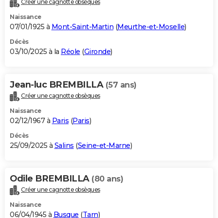
Créer une cagnotte obsèques
City break
Voyage de noces
Climat
Destinations
Voyage nature
Forum
+
PHOTO
Naissance
07/01/1925 à
Mont-Saint-Martin
(
Meurthe-et-Moselle
)
GUIDES D'ACHAT
Décès
03/10/2025 à la
Réole
(
Gironde
)
BONS PLANS
CARTE DE VOEUX
Jean-luc BREMBILLA
(57 ans)
Carte Bonne année
Carte Pâques
Carte de Noël
Carte Saint-Valentin
Carte d'anniversaire
DICTIONNAIRE
Créer une cagnotte obsèques
Biographies
Expressions
Dictionnaire
Citations
Proverbes
PROGRAMME TV
Naissance
02/12/1967 à
Paris
(
Paris
)
COPAINS D'AVANT
Décès
25/09/2025 à
Salins
(
Seine-et-Marne
)
Se connecter
Collèges
Universités
Service militaire
S'inscrire
Lycées
Primaires
Entreprises
Avis de recherche
AVIS DE DÉCÈS
FORUM
Odile BREMBILLA
(80 ans)
Lifestyle
Sport
Television
Cinema
Bricolage
Culture
Auto
Voyage
Créer une cagnotte obsèques
Naissance
06/04/1945 à
Busque
(
Tarn
)