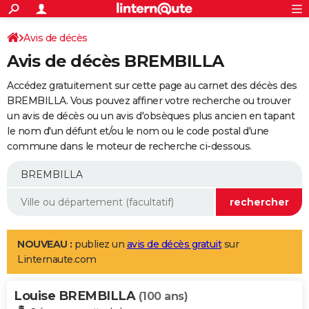
ACTUALITÉS
Connexion
S'inscrire
Avis de décès
Rechercher
Société
Education
Villes
Politique
Faits Divers
Monde
+
SPORT
Avis de décès BREMBILLA
Football
Cyclisme
Forum
Coupe du monde 2026
Tennis
Rugby
CULTURE
Accédez gratuitement sur cette page au carnet des décès des
TNT
Cinéma
Musique
Programme TV
Streaming
Sorties cinéma
+
BREMBILLA. Vous pouvez affiner votre recherche ou trouver
FINANCE
un avis de décès ou un avis d'obsèques plus ancien en tapant
Impôts
Immobilier
Banque
Crédit
Retraite
Epargne
Risques naturels par ville
Assurance
AUTO
le nom d'un défunt et/ou le nom ou le code postal d'une
commune dans le moteur de recherche ci-dessous.
Réserver un essai
Berlines
Forum auto
Essais
Citadines
SUV
+
HIGH-TECH
Meilleur smartphone
Ordinateurs
Guide high-tech
Mobiles
Internet
Jeux vidéo
+
BRICOLAGE
Aménagement intérieur
Cuisine
Jardinage
+
Forum
Extérieur
Salle de bains
Rangement
WEEK-END
Escapades
Expositions
Week-end nature
Guides de France
Patrimoine
Musées
+
LIFESTYLE
NOUVEAU :
publiez un
avis de décès gratuit
sur
Linternaute.com
Bien-être
Mode
+
Art de vivre
Loisirs
Modes de vie
SANTE
Louise BREMBILLA
Guide de la santé
Médicaments
+
Alimentation
Maladies
Sommeil
(100 ans)
VOYAGE