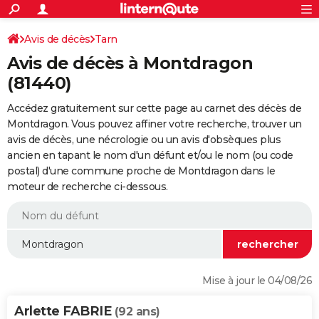
ACTUALITÉS
Connexion
S'inscrire
Avis de décès
Tarn
Rechercher
Société
Education
Villes
Politique
Faits Divers
Monde
+
SPORT
Avis de décès à Montdragon
Football
Cyclisme
Forum
Coupe du monde 2026
Tennis
Rugby
CULTURE
(81440)
TNT
Cinéma
Musique
Programme TV
Streaming
Sorties cinéma
+
FINANCE
Accédez gratuitement sur cette page au carnet des décès de
Montdragon. Vous pouvez affiner votre recherche, trouver un
Impôts
Immobilier
Banque
Crédit
Retraite
Epargne
Risques naturels par ville
Assurance
AUTO
avis de décès, une nécrologie ou un avis d'obsèques plus
ancien en tapant le nom d'un défunt et/ou le nom (ou code
Réserver un essai
Berlines
Forum auto
Essais
Citadines
SUV
+
HIGH-TECH
postal) d'une commune proche de Montdragon dans le
moteur de recherche ci-dessous.
Meilleur smartphone
Ordinateurs
Guide high-tech
Mobiles
Internet
Jeux vidéo
+
BRICOLAGE
Aménagement intérieur
Cuisine
Jardinage
+
Forum
Extérieur
Salle de bains
Rangement
WEEK-END
Escapades
Expositions
Week-end nature
Guides de France
Patrimoine
Musées
+
LIFESTYLE
Bien-être
Mode
+
Art de vivre
Loisirs
Modes de vie
SANTE
Mise à jour le 04/08/26
Guide de la santé
Médicaments
+
Alimentation
Maladies
Sommeil
VOYAGE
Arlette FABRIE
(92 ans)