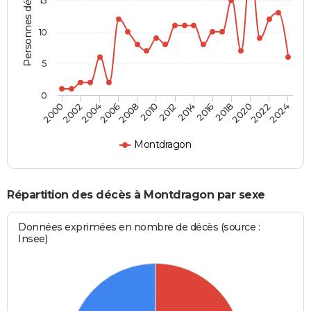
Personnes décédées
10
5
0
2000
2006
2012
2018
2024
2004
2010
2016
2022
2002
2008
2014
2020
Montdragon
Répartition des décès à Montdragon par sexe
Données exprimées en nombre de décès (source :
Insee)