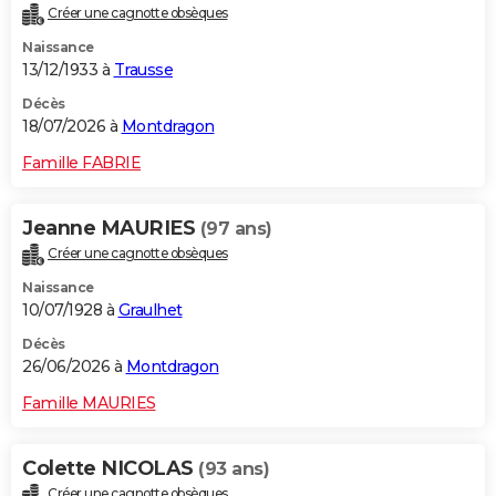
Créer une cagnotte obsèques
City break
Voyage de noces
Climat
Destinations
Voyage nature
Forum
+
PHOTO
Naissance
13/12/1933 à
Trausse
GUIDES D'ACHAT
Décès
BONS PLANS
18/07/2026 à
Montdragon
CARTE DE VOEUX
Famille FABRIE
Carte Bonne année
Carte Pâques
Carte de Noël
Carte Saint-Valentin
Carte d'anniversaire
DICTIONNAIRE
Jeanne MAURIES
(97 ans)
Biographies
Expressions
Dictionnaire
Citations
Proverbes
PROGRAMME TV
Créer une cagnotte obsèques
Naissance
COPAINS D'AVANT
10/07/1928 à
Graulhet
Se connecter
Collèges
Universités
Service militaire
S'inscrire
Lycées
Primaires
Entreprises
Avis de recherche
AVIS DE DÉCÈS
Décès
26/06/2026 à
Montdragon
FORUM
Famille MAURIES
Lifestyle
Sport
Television
Cinema
Bricolage
Culture
Auto
Voyage
Colette NICOLAS
(93 ans)
Créer une cagnotte obsèques