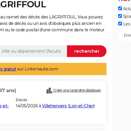
LAGRIFFOUL
Actu
Spo
e au carnet des décès des LAGRIFFOUL. Vous pouvez
 avis de décès ou un avis d'obsèques plus ancien en
Les 
nom ou le code postal d'une commune dans le moteur
s gratuit
sur Linternaute.com
97 ans)
Créer une cagnotte obsèques
Décès
e-et-
14/05/2026 à
Villeherviers
(
Loir-et-Cher
)