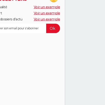
alité
Voir un exemple
rt
Voir un exemple
dossiers d'actu
Voir un exemple