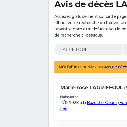
Avis de décès 
Accédez gratuitement sur cette pag
affiner votre recherche ou trouver un
tapant le nom d'un défunt et/ou le 
de recherche ci-dessous.
NOUVEAU :
publiez un
avis de décè
Marie-rose LAGRIFFOUL
(
Naissance
11/12/1928 à la
Bazoche-Gouet
(
Eur
Loir
)