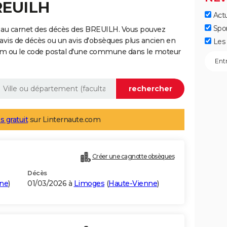
REUILH
Actu
Spo
 au carnet des décès des BREUILH. Vous pouvez
 avis de décès ou un avis d'obsèques plus ancien en
Les 
nom ou le code postal d'une commune dans le moteur
s gratuit
sur Linternaute.com
Créer une cagnotte obsèques
Décès
ne
)
01/03/2026 à
Limoges
(
Haute-Vienne
)