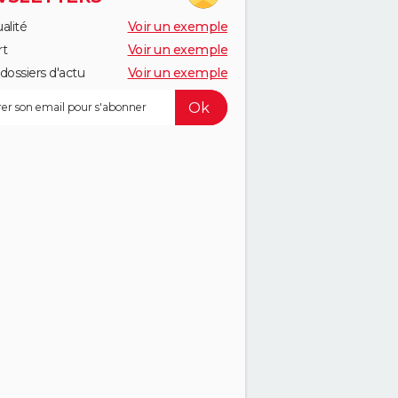
alité
Voir un exemple
rt
Voir un exemple
dossiers d'actu
Voir un exemple