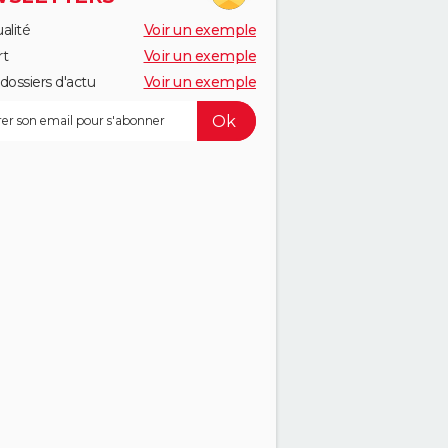
alité
Voir un exemple
rt
Voir un exemple
dossiers d'actu
Voir un exemple