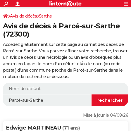
ACTUALITÉS
Connexion
S'inscrire
Avis de décès
Sarthe
Rechercher
Société
Education
Villes
Politique
Faits Divers
Monde
+
SPORT
Avis de décès à Parcé-sur-Sarthe
Football
Cyclisme
Forum
Coupe du monde 2026
Tennis
Rugby
CULTURE
(72300)
TNT
Cinéma
Musique
Programme TV
Streaming
Sorties cinéma
+
FINANCE
Accédez gratuitement sur cette page au carnet des décès de
Parcé-sur-Sarthe. Vous pouvez affiner votre recherche, trouver
Impôts
Immobilier
Banque
Crédit
Retraite
Epargne
Risques naturels par ville
Assurance
AUTO
un avis de décès, une nécrologie ou un avis d'obsèques plus
ancien en tapant le nom d'un défunt et/ou le nom (ou code
Réserver un essai
Berlines
Forum auto
Essais
Citadines
SUV
+
HIGH-TECH
postal) d'une commune proche de Parcé-sur-Sarthe dans le
moteur de recherche ci-dessous.
Meilleur smartphone
Ordinateurs
Guide high-tech
Mobiles
Internet
Jeux vidéo
+
BRICOLAGE
Aménagement intérieur
Cuisine
Jardinage
+
Forum
Extérieur
Salle de bains
Rangement
WEEK-END
Escapades
Expositions
Week-end nature
Guides de France
Patrimoine
Musées
+
LIFESTYLE
Bien-être
Mode
+
Art de vivre
Loisirs
Modes de vie
SANTE
Mise à jour le 04/08/26
Guide de la santé
Médicaments
+
Alimentation
Maladies
Sommeil
VOYAGE
Edwige MARTINEAU
(71 ans)