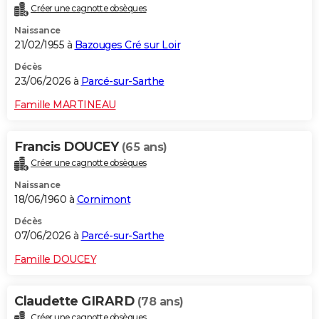
Créer une cagnotte obsèques
City break
Voyage de noces
Climat
Destinations
Voyage nature
Forum
+
PHOTO
Naissance
21/02/1955 à
Bazouges Cré sur Loir
GUIDES D'ACHAT
Décès
BONS PLANS
23/06/2026 à
Parcé-sur-Sarthe
CARTE DE VOEUX
Famille MARTINEAU
Carte Bonne année
Carte Pâques
Carte de Noël
Carte Saint-Valentin
Carte d'anniversaire
DICTIONNAIRE
Francis DOUCEY
(65 ans)
Biographies
Expressions
Dictionnaire
Citations
Proverbes
PROGRAMME TV
Créer une cagnotte obsèques
Naissance
COPAINS D'AVANT
18/06/1960 à
Cornimont
Se connecter
Collèges
Universités
Service militaire
S'inscrire
Lycées
Primaires
Entreprises
Avis de recherche
AVIS DE DÉCÈS
Décès
07/06/2026 à
Parcé-sur-Sarthe
FORUM
Famille DOUCEY
Lifestyle
Sport
Television
Cinema
Bricolage
Culture
Auto
Voyage
Claudette GIRARD
(78 ans)
Créer une cagnotte obsèques