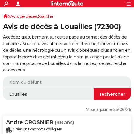
ACTUALITÉS
Connexion
S'inscrire
Avis de décès
Sarthe
Rechercher
Société
Education
Villes
Politique
Faits Divers
Monde
+
SPORT
Avis de décès à Louailles (72300)
Football
Cyclisme
Forum
Coupe du monde 2026
Tennis
Rugby
CULTURE
Accédez gratuitement sur cette page au carnet des décès de
TNT
Cinéma
Musique
Programme TV
Streaming
Sorties cinéma
+
Louailles. Vous pouvez affiner votre recherche, trouver un avis
FINANCE
de décès, une nécrologie ou un avis d'obsèques plus ancien en
Impôts
Immobilier
Banque
Crédit
Retraite
Epargne
Risques naturels par ville
Assurance
AUTO
tapant le nom d'un défunt et/ou le nom (ou code postal) d'une
commune proche de Louailles dans le moteur de recherche
Réserver un essai
Berlines
Forum auto
Essais
Citadines
SUV
+
HIGH-TECH
ci-dessous.
Meilleur smartphone
Ordinateurs
Guide high-tech
Mobiles
Internet
Jeux vidéo
+
BRICOLAGE
Aménagement intérieur
Cuisine
Jardinage
+
Forum
Extérieur
Salle de bains
Rangement
WEEK-END
Escapades
Expositions
Week-end nature
Guides de France
Patrimoine
Musées
+
LIFESTYLE
Mise à jour le 25/06/26
Bien-être
Mode
+
Art de vivre
Loisirs
Modes de vie
SANTE
Andre CROSNIER
(88 ans)
Guide de la santé
Médicaments
+
Alimentation
Maladies
Sommeil
VOYAGE
Créer une cagnotte obsèques