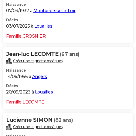
Naissance
City break
Voyage de noces
Climat
Destinations
Voyage nature
Forum
+
PHOTO
07/03/1937 à
Montoire-sur-le-Loir
GUIDES D'ACHAT
Décès
03/07/2025 à
Louailles
BONS PLANS
Famille CROSNIER
CARTE DE VOEUX
Jean-luc LECOMTE
(67 ans)
Carte Bonne année
Carte Pâques
Carte de Noël
Carte Saint-Valentin
Carte d'anniversaire
DICTIONNAIRE
Créer une cagnotte obsèques
Biographies
Expressions
Dictionnaire
Citations
Proverbes
PROGRAMME TV
Naissance
14/06/1956 à
Angers
COPAINS D'AVANT
Décès
20/09/2023 à
Louailles
Se connecter
Collèges
Universités
Service militaire
S'inscrire
Lycées
Primaires
Entreprises
Avis de recherche
AVIS DE DÉCÈS
Famille LECOMTE
FORUM
Lifestyle
Sport
Television
Cinema
Bricolage
Culture
Auto
Voyage
Lucienne SIMON
(82 ans)
Créer une cagnotte obsèques