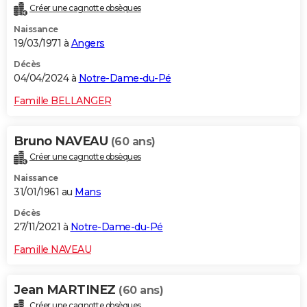
Créer une cagnotte obsèques
City break
Voyage de noces
Climat
Destinations
Voyage nature
Forum
+
PHOTO
Naissance
19/03/1971 à
Angers
GUIDES D'ACHAT
Décès
BONS PLANS
04/04/2024 à
Notre-Dame-du-Pé
CARTE DE VOEUX
Famille BELLANGER
Carte Bonne année
Carte Pâques
Carte de Noël
Carte Saint-Valentin
Carte d'anniversaire
DICTIONNAIRE
Bruno NAVEAU
(60 ans)
Biographies
Expressions
Dictionnaire
Citations
Proverbes
PROGRAMME TV
Créer une cagnotte obsèques
Naissance
COPAINS D'AVANT
31/01/1961 au
Mans
Se connecter
Collèges
Universités
Service militaire
S'inscrire
Lycées
Primaires
Entreprises
Avis de recherche
AVIS DE DÉCÈS
Décès
27/11/2021 à
Notre-Dame-du-Pé
FORUM
Famille NAVEAU
Lifestyle
Sport
Television
Cinema
Bricolage
Culture
Auto
Voyage
Jean MARTINEZ
(60 ans)
Créer une cagnotte obsèques