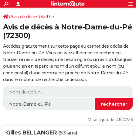
ACTUALITÉS
Connexion
S'inscrire
Avis de décès
Sarthe
Rechercher
Société
Education
Villes
Politique
Faits Divers
Monde
+
SPORT
Avis de décès à Notre-Dame-du-Pé
Football
Cyclisme
Forum
Coupe du monde 2026
Tennis
Rugby
CULTURE
(72300)
TNT
Cinéma
Musique
Programme TV
Streaming
Sorties cinéma
+
FINANCE
Accédez gratuitement sur cette page au carnet des décès de
Notre-Dame-du-Pé. Vous pouvez affiner votre recherche,
Impôts
Immobilier
Banque
Crédit
Retraite
Epargne
Risques naturels par ville
Assurance
AUTO
trouver un avis de décès, une nécrologie ou un avis d'obsèques
plus ancien en tapant le nom d'un défunt et/ou le nom (ou
Réserver un essai
Berlines
Forum auto
Essais
Citadines
SUV
+
HIGH-TECH
code postal) d'une commune proche de Notre-Dame-du-Pé
dans le moteur de recherche ci-dessous.
Meilleur smartphone
Ordinateurs
Guide high-tech
Mobiles
Internet
Jeux vidéo
+
BRICOLAGE
Aménagement intérieur
Cuisine
Jardinage
+
Forum
Extérieur
Salle de bains
Rangement
WEEK-END
Escapades
Expositions
Week-end nature
Guides de France
Patrimoine
Musées
+
LIFESTYLE
Bien-être
Mode
+
Art de vivre
Loisirs
Modes de vie
SANTE
Mise à jour le 01/07/26
Guide de la santé
Médicaments
+
Alimentation
Maladies
Sommeil
VOYAGE
Gilles BELLANGER
(53 ans)