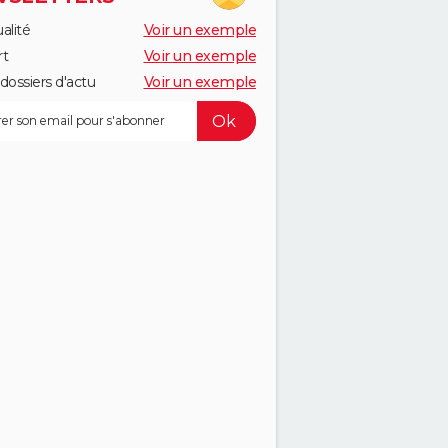
alité
Voir un exemple
rt
Voir un exemple
dossiers d'actu
Voir un exemple