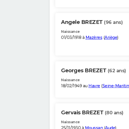
Angele BREZET
(96 ans)
Naissance
01/03/1918 à
Mazères
(
Ariège
)
Georges BREZET
(62 ans)
Naissance
18/02/1949 au
Havre
(
Seine-Mariti
Gervais BREZET
(80 ans)
Naissance
25/11/1930 à
Moussan
(
Aude
)