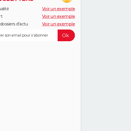
alité
Voir un exemple
rt
Voir un exemple
dossiers d'actu
Voir un exemple