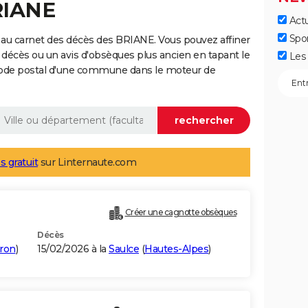
RIANE
Actu
Spo
 au carnet des décès des BRIANE. Vous pouvez affiner
 décès ou un avis d'obsèques plus ancien en tapant le
Les 
code postal d'une commune dans le moteur de
s gratuit
sur Linternaute.com
Créer une cagnotte obsèques
Décès
ron
)
15/02/2026 à la
Saulce
(
Hautes-Alpes
)