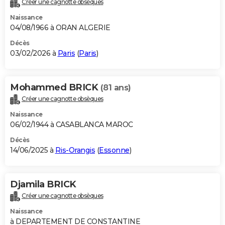
Créer une cagnotte obsèques
City break
Voyage de noces
Climat
Destinations
Voyage nature
Forum
+
PHOTO
Naissance
04/08/1966 à ORAN ALGERIE
GUIDES D'ACHAT
Décès
03/02/2026 à
Paris
(
Paris
)
BONS PLANS
CARTE DE VOEUX
Mohammed BRICK
(81 ans)
Carte Bonne année
Carte Pâques
Carte de Noël
Carte Saint-Valentin
Carte d'anniversaire
DICTIONNAIRE
Créer une cagnotte obsèques
Biographies
Expressions
Dictionnaire
Citations
Proverbes
PROGRAMME TV
Naissance
06/02/1944 à CASABLANCA MAROC
COPAINS D'AVANT
Décès
14/06/2025 à
Ris-Orangis
(
Essonne
)
Se connecter
Collèges
Universités
Service militaire
S'inscrire
Lycées
Primaires
Entreprises
Avis de recherche
AVIS DE DÉCÈS
FORUM
Djamila BRICK
Lifestyle
Sport
Television
Cinema
Bricolage
Culture
Auto
Voyage
Créer une cagnotte obsèques
Naissance
à DEPARTEMENT DE CONSTANTINE