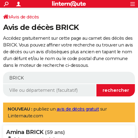
ACTUALITÉS
Connexion
S'inscrire
Avis de décès
Rechercher
Société
Education
Villes
Politique
Faits Divers
Monde
+
SPORT
Avis de décès BRICK
Football
Cyclisme
Forum
Coupe du monde 2026
Tennis
Rugby
CULTURE
Accédez gratuitement sur cette page au carnet des décès des
TNT
Cinéma
Musique
Programme TV
Streaming
Sorties cinéma
+
BRICK. Vous pouvez affiner votre recherche ou trouver un avis
FINANCE
de décès ou un avis d'obsèques plus ancien en tapant le nom
Impôts
Immobilier
Banque
Crédit
Retraite
Epargne
Risques naturels par ville
Assurance
AUTO
d'un défunt et/ou le nom ou le code postal d'une commune
dans le moteur de recherche ci-dessous.
Réserver un essai
Berlines
Forum auto
Essais
Citadines
SUV
+
HIGH-TECH
Meilleur smartphone
Ordinateurs
Guide high-tech
Mobiles
Internet
Jeux vidéo
+
BRICOLAGE
Aménagement intérieur
Cuisine
Jardinage
+
Forum
Extérieur
Salle de bains
Rangement
WEEK-END
Escapades
Expositions
Week-end nature
Guides de France
Patrimoine
Musées
+
LIFESTYLE
NOUVEAU :
publiez un
avis de décès gratuit
sur
Linternaute.com
Bien-être
Mode
+
Art de vivre
Loisirs
Modes de vie
SANTE
Amina BRICK
Guide de la santé
Médicaments
+
Alimentation
Maladies
Sommeil
(59 ans)
VOYAGE