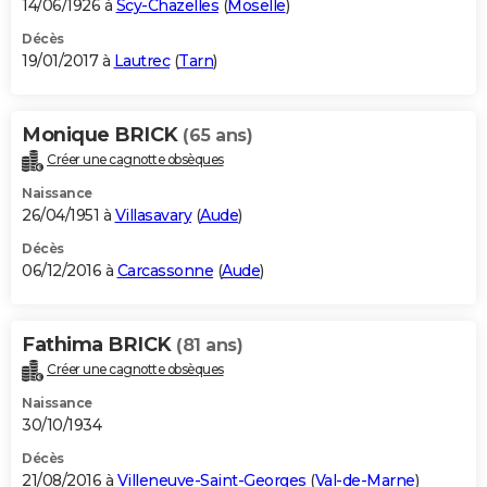
14/06/1926 à
Scy-Chazelles
(
Moselle
)
Décès
19/01/2017 à
Lautrec
(
Tarn
)
Monique BRICK
(65 ans)
Créer une cagnotte obsèques
Naissance
26/04/1951 à
Villasavary
(
Aude
)
Décès
06/12/2016 à
Carcassonne
(
Aude
)
Fathima BRICK
(81 ans)
Créer une cagnotte obsèques
Naissance
30/10/1934
Décès
21/08/2016 à
Villeneuve-Saint-Georges
(
Val-de-Marne
)