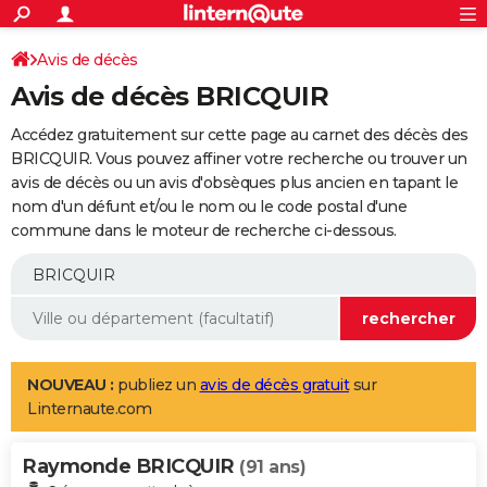
ACTUALITÉS
Connexion
S'inscrire
Avis de décès
Rechercher
Société
Education
Villes
Politique
Faits Divers
Monde
+
SPORT
Avis de décès BRICQUIR
Football
Cyclisme
Forum
Coupe du monde 2026
Tennis
Rugby
CULTURE
Accédez gratuitement sur cette page au carnet des décès des
TNT
Cinéma
Musique
Programme TV
Streaming
Sorties cinéma
+
BRICQUIR. Vous pouvez affiner votre recherche ou trouver un
FINANCE
avis de décès ou un avis d'obsèques plus ancien en tapant le
Impôts
Immobilier
Banque
Crédit
Retraite
Epargne
Risques naturels par ville
Assurance
AUTO
nom d'un défunt et/ou le nom ou le code postal d'une
commune dans le moteur de recherche ci-dessous.
Réserver un essai
Berlines
Forum auto
Essais
Citadines
SUV
+
HIGH-TECH
Meilleur smartphone
Ordinateurs
Guide high-tech
Mobiles
Internet
Jeux vidéo
+
BRICOLAGE
Aménagement intérieur
Cuisine
Jardinage
+
Forum
Extérieur
Salle de bains
Rangement
WEEK-END
Escapades
Expositions
Week-end nature
Guides de France
Patrimoine
Musées
+
LIFESTYLE
NOUVEAU :
publiez un
avis de décès gratuit
sur
Linternaute.com
Bien-être
Mode
+
Art de vivre
Loisirs
Modes de vie
SANTE
Raymonde BRICQUIR
Guide de la santé
Médicaments
+
Alimentation
Maladies
Sommeil
(91 ans)
VOYAGE