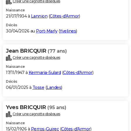
Créer une cagnotte obsèques
City break
Voyage de noces
Climat
Destinations
Voyage nature
Forum
+
PHOTO
Naissance
21/07/1934 à
Lannion
(
Côtes-d'Armor
)
GUIDES D'ACHAT
Décès
30/04/2026 au
Port-Marly
(
Yvelines
)
BONS PLANS
CARTE DE VOEUX
Jean BRICQUIR
(77 ans)
Carte Bonne année
Carte Pâques
Carte de Noël
Carte Saint-Valentin
Carte d'anniversaire
DICTIONNAIRE
Créer une cagnotte obsèques
Biographies
Expressions
Dictionnaire
Citations
Proverbes
PROGRAMME TV
Naissance
17/11/1947 à
Kermaria-Sulard
(
Côtes-d'Armor
)
COPAINS D'AVANT
Décès
06/01/2025 à
Tosse
(
Landes
)
Se connecter
Collèges
Universités
Service militaire
S'inscrire
Lycées
Primaires
Entreprises
Avis de recherche
AVIS DE DÉCÈS
FORUM
Yves BRICQUIR
(95 ans)
Lifestyle
Sport
Television
Cinema
Bricolage
Culture
Auto
Voyage
Créer une cagnotte obsèques
Naissance
15/02/1926 à
Perros-Guirec
(
Côtes-d'Armor
)