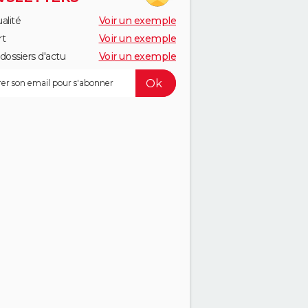
alité
Voir un exemple
rt
Voir un exemple
dossiers d'actu
Voir un exemple