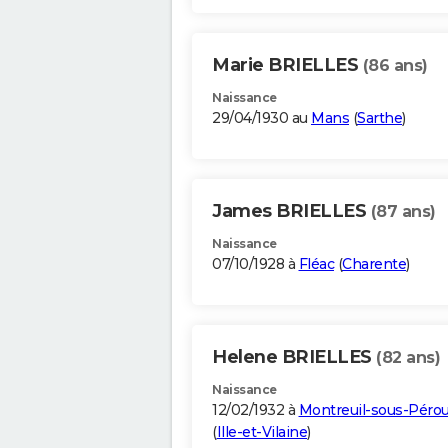
Marie BRIELLES
(86 ans)
Naissance
29/04/1930 au
Mans
(
Sarthe
)
James BRIELLES
(87 ans)
Naissance
07/10/1928 à
Fléac
(
Charente
)
Helene BRIELLES
(82 ans)
Naissance
12/02/1932 à
Montreuil-sous-Péro
(
Ille-et-Vilaine
)