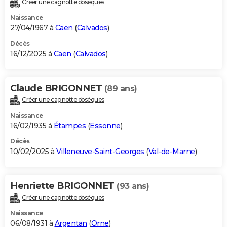
Créer une cagnotte obsèques
City break
Voyage de noces
Climat
Destinations
Voyage nature
Forum
+
PHOTO
Naissance
27/04/1967 à
Caen
(
Calvados
)
GUIDES D'ACHAT
Décès
16/12/2025 à
Caen
(
Calvados
)
BONS PLANS
CARTE DE VOEUX
Claude BRIGONNET
(89 ans)
Carte Bonne année
Carte Pâques
Carte de Noël
Carte Saint-Valentin
Carte d'anniversaire
DICTIONNAIRE
Créer une cagnotte obsèques
Biographies
Expressions
Dictionnaire
Citations
Proverbes
PROGRAMME TV
Naissance
16/02/1935 à
Étampes
(
Essonne
)
COPAINS D'AVANT
Décès
10/02/2025 à
Villeneuve-Saint-Georges
(
Val-de-Marne
)
Se connecter
Collèges
Universités
Service militaire
S'inscrire
Lycées
Primaires
Entreprises
Avis de recherche
AVIS DE DÉCÈS
FORUM
Henriette BRIGONNET
(93 ans)
Lifestyle
Sport
Television
Cinema
Bricolage
Culture
Auto
Voyage
Créer une cagnotte obsèques
Naissance
06/08/1931 à
Argentan
(
Orne
)