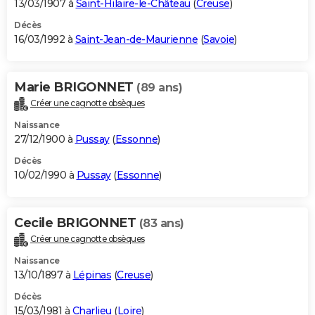
13/03/1907 à
Saint-Hilaire-le-Château
(
Creuse
)
Décès
16/03/1992 à
Saint-Jean-de-Maurienne
(
Savoie
)
Marie BRIGONNET
(89 ans)
Créer une cagnotte obsèques
Naissance
27/12/1900 à
Pussay
(
Essonne
)
Décès
10/02/1990 à
Pussay
(
Essonne
)
Cecile BRIGONNET
(83 ans)
Créer une cagnotte obsèques
Naissance
13/10/1897 à
Lépinas
(
Creuse
)
Décès
15/03/1981 à
Charlieu
(
Loire
)