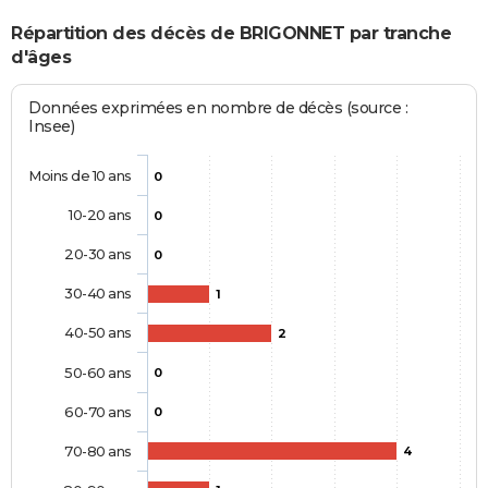
Répartition des décès de BRIGONNET par tranche
d'âges
Données exprimées en nombre de décès (source :
Insee)
Moins de 10 ans
0
10-20 ans
0
20-30 ans
0
30-40 ans
1
40-50 ans
2
50-60 ans
0
60-70 ans
0
70-80 ans
4