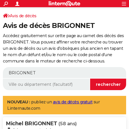
ACTUALITÉS
Connexion
S'inscrire
Avis de décès
Rechercher
Société
Education
Villes
Politique
Faits Divers
Monde
+
SPORT
Avis de décès BRIGONNET
Football
Cyclisme
Forum
Coupe du monde 2026
Tennis
Rugby
CULTURE
Accédez gratuitement sur cette page au carnet des décès des
TNT
Cinéma
Musique
Programme TV
Streaming
Sorties cinéma
+
BRIGONNET. Vous pouvez affiner votre recherche ou trouver
FINANCE
un avis de décès ou un avis d'obsèques plus ancien en tapant
Impôts
Immobilier
Banque
Crédit
Retraite
Epargne
Risques naturels par ville
Assurance
AUTO
le nom d'un défunt et/ou le nom ou le code postal d'une
commune dans le moteur de recherche ci-dessous.
Réserver un essai
Berlines
Forum auto
Essais
Citadines
SUV
+
HIGH-TECH
Meilleur smartphone
Ordinateurs
Guide high-tech
Mobiles
Internet
Jeux vidéo
+
BRICOLAGE
Aménagement intérieur
Cuisine
Jardinage
+
Forum
Extérieur
Salle de bains
Rangement
WEEK-END
Escapades
Expositions
Week-end nature
Guides de France
Patrimoine
Musées
+
LIFESTYLE
NOUVEAU :
publiez un
avis de décès gratuit
sur
Linternaute.com
Bien-être
Mode
+
Art de vivre
Loisirs
Modes de vie
SANTE
Michel BRIGONNET
Guide de la santé
Médicaments
+
Alimentation
Maladies
Sommeil
(58 ans)
VOYAGE