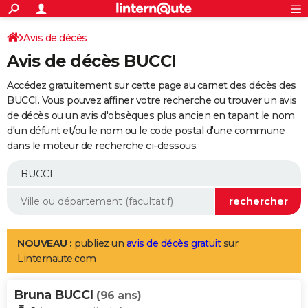
ACTUALITÉS
Connexion
S'inscrire
Avis de décès
Rechercher
Société
Education
Villes
Politique
Faits Divers
Monde
+
SPORT
Avis de décès BUCCI
Football
Cyclisme
Forum
Coupe du monde 2026
Tennis
Rugby
CULTURE
Accédez gratuitement sur cette page au carnet des décès des
TNT
Cinéma
Musique
Programme TV
Streaming
Sorties cinéma
+
BUCCI. Vous pouvez affiner votre recherche ou trouver un avis
FINANCE
de décès ou un avis d'obsèques plus ancien en tapant le nom
Impôts
Immobilier
Banque
Crédit
Retraite
Epargne
Risques naturels par ville
Assurance
AUTO
d'un défunt et/ou le nom ou le code postal d'une commune
dans le moteur de recherche ci-dessous.
Réserver un essai
Berlines
Forum auto
Essais
Citadines
SUV
+
HIGH-TECH
Meilleur smartphone
Ordinateurs
Guide high-tech
Mobiles
Internet
Jeux vidéo
+
BRICOLAGE
Aménagement intérieur
Cuisine
Jardinage
+
Forum
Extérieur
Salle de bains
Rangement
WEEK-END
Escapades
Expositions
Week-end nature
Guides de France
Patrimoine
Musées
+
LIFESTYLE
NOUVEAU :
publiez un
avis de décès gratuit
sur
Linternaute.com
Bien-être
Mode
+
Art de vivre
Loisirs
Modes de vie
SANTE
Bruna BUCCI
Guide de la santé
Médicaments
+
Alimentation
Maladies
Sommeil
(96 ans)
VOYAGE