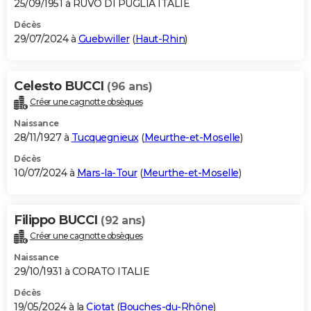
25/09/1951 à RUVO DI PUGLIA ITALIE
Décès
29/07/2024 à
Guebwiller
(
Haut-Rhin
)
Celesto BUCCI
(96 ans)
Créer une cagnotte obsèques
Naissance
28/11/1927 à
Tucquegnieux
(
Meurthe-et-Moselle
)
Décès
10/07/2024 à
Mars-la-Tour
(
Meurthe-et-Moselle
)
Filippo BUCCI
(92 ans)
Créer une cagnotte obsèques
Naissance
29/10/1931 à CORATO ITALIE
Décès
19/05/2024 à la
Ciotat
(
Bouches-du-Rhône
)