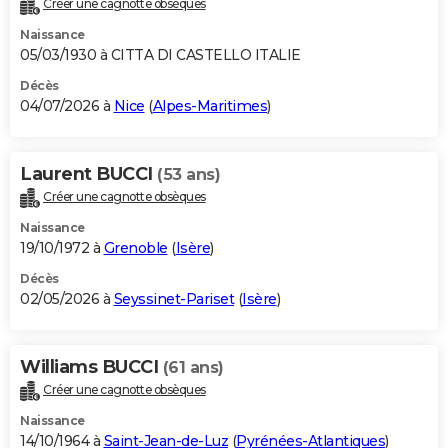
Créer une cagnotte obsèques
City break
Voyage de noces
Climat
Destinations
Voyage nature
Forum
+
PHOTO
Naissance
05/03/1930 à CITTA DI CASTELLO ITALIE
GUIDES D'ACHAT
Décès
04/07/2026 à
Nice
(
Alpes-Maritimes
)
BONS PLANS
CARTE DE VOEUX
Laurent BUCCI
(53 ans)
Carte Bonne année
Carte Pâques
Carte de Noël
Carte Saint-Valentin
Carte d'anniversaire
DICTIONNAIRE
Créer une cagnotte obsèques
Biographies
Expressions
Dictionnaire
Citations
Proverbes
PROGRAMME TV
Naissance
19/10/1972 à
Grenoble
(
Isère
)
COPAINS D'AVANT
Décès
02/05/2026 à
Seyssinet-Pariset
(
Isère
)
Se connecter
Collèges
Universités
Service militaire
S'inscrire
Lycées
Primaires
Entreprises
Avis de recherche
AVIS DE DÉCÈS
FORUM
Williams BUCCI
(61 ans)
Lifestyle
Sport
Television
Cinema
Bricolage
Culture
Auto
Voyage
Créer une cagnotte obsèques
Naissance
14/10/1964 à
Saint-Jean-de-Luz
(
Pyrénées-Atlantiques
)