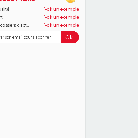
alité
Voir un exemple
rt
Voir un exemple
dossiers d'actu
Voir un exemple