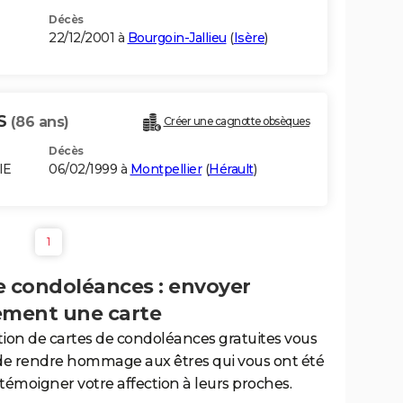
Décès
22/12/2001 à
Bourgoin-Jallieu
(
Isère
)
S
(86 ans)
Créer une cagnotte obsèques
Décès
IE
06/02/1999 à
Montpellier
(
Hérault
)
1
e condoléances : envoyer
ement une carte
tion de cartes de condoléances gratuites vous
de rendre hommage aux êtres qui vous ont été
 témoigner votre affection à leurs proches.