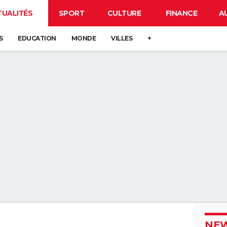
TUALITÉS
SPORT
CULTURE
FINANCE
A
S
EDUCATION
MONDE
VILLES
+
NEW