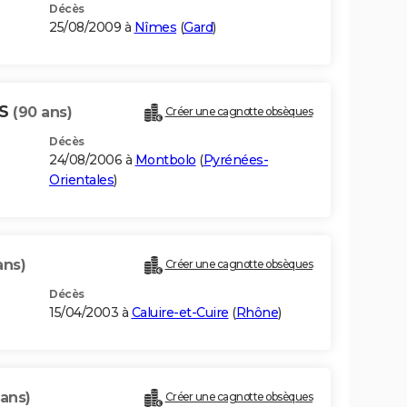
Décès
25/08/2009 à
Nîmes
(
Gard
)
ES
(90 ans)
Créer une cagnotte obsèques
Décès
24/08/2006 à
Montbolo
(
Pyrénées-
Orientales
)
ans)
Créer une cagnotte obsèques
Décès
15/04/2003 à
Caluire-et-Cuire
(
Rhône
)
 ans)
Créer une cagnotte obsèques