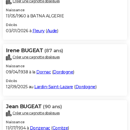
Créer une cagnotte obsèques
City break
Voyage de noces
Climat
Destinations
Voyage nature
Forum
+
PHOTO
Naissance
11/05/1960 à BATNA ALGERIE
GUIDES D'ACHAT
Décès
03/01/2026 à
Fleury
(
Aude
)
BONS PLANS
CARTE DE VOEUX
Irene BUGEAT
(87 ans)
Carte Bonne année
Carte Pâques
Carte de Noël
Carte Saint-Valentin
Carte d'anniversaire
DICTIONNAIRE
Créer une cagnotte obsèques
Biographies
Expressions
Dictionnaire
Citations
Proverbes
PROGRAMME TV
Naissance
09/04/1938 à la
Dornac
(
Dordogne
)
COPAINS D'AVANT
Décès
12/09/2025 au
Lardin-Saint-Lazare
(
Dordogne
)
Se connecter
Collèges
Universités
Service militaire
S'inscrire
Lycées
Primaires
Entreprises
Avis de recherche
AVIS DE DÉCÈS
FORUM
Jean BUGEAT
(90 ans)
Lifestyle
Sport
Television
Cinema
Bricolage
Culture
Auto
Voyage
Créer une cagnotte obsèques
Naissance
11/07/1934 à
Donzenac
(
Corrèze
)