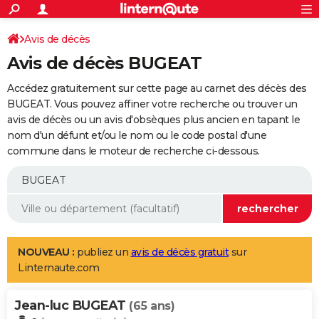
ACTUALITÉS
Connexion
S'inscrire
Avis de décès
Rechercher
Société
Education
Villes
Politique
Faits Divers
Monde
+
SPORT
Avis de décès BUGEAT
Football
Cyclisme
Forum
Coupe du monde 2026
Tennis
Rugby
CULTURE
Accédez gratuitement sur cette page au carnet des décès des
TNT
Cinéma
Musique
Programme TV
Streaming
Sorties cinéma
+
BUGEAT. Vous pouvez affiner votre recherche ou trouver un
FINANCE
avis de décès ou un avis d'obsèques plus ancien en tapant le
Impôts
Immobilier
Banque
Crédit
Retraite
Epargne
Risques naturels par ville
Assurance
AUTO
nom d'un défunt et/ou le nom ou le code postal d'une
commune dans le moteur de recherche ci-dessous.
Réserver un essai
Berlines
Forum auto
Essais
Citadines
SUV
+
HIGH-TECH
Meilleur smartphone
Ordinateurs
Guide high-tech
Mobiles
Internet
Jeux vidéo
+
BRICOLAGE
Aménagement intérieur
Cuisine
Jardinage
+
Forum
Extérieur
Salle de bains
Rangement
WEEK-END
Escapades
Expositions
Week-end nature
Guides de France
Patrimoine
Musées
+
LIFESTYLE
NOUVEAU :
publiez un
avis de décès gratuit
sur
Linternaute.com
Bien-être
Mode
+
Art de vivre
Loisirs
Modes de vie
SANTE
Jean-luc BUGEAT
Guide de la santé
Médicaments
+
Alimentation
Maladies
Sommeil
(65 ans)
VOYAGE